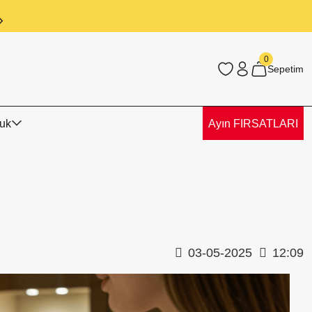
Ankara İçi Elden Teslimat İmkanı
0
Sepetim
uk
Ayın FIRSATLARI
03-05-2025
12:09