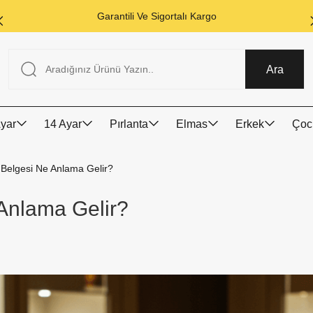
Garantili Ve Sigortalı Kargo
Ara
yar
14 Ayar
Pırlanta
Elmas
Erkek
Çoc
i Belgesi Ne Anlama Gelir?
 Anlama Gelir?