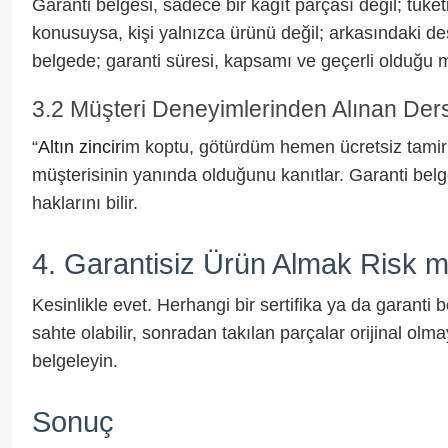
Garanti belgesi, sadece bir kâğıt parçası değil; tüke
konusuysa, kişi yalnızca ürünü değil; arkasındaki des
belgede; garanti süresi, kapsamı ve geçerli olduğu mağ
3.2 Müşteri Deneyimlerinden Alınan Ders
“
Altın zincir
im koptu, götürdüm hemen ücretsiz tamir et
müşterisinin yanında olduğunu kanıtlar. Garanti belg
haklarını bilir.
4. Garantisiz Ürün Almak Risk m
Kesinlikle evet. Herhangi bir sertifika ya da garanti be
sahte olabilir, sonradan takılan parçalar orijinal o
belgeleyin.
Sonuç