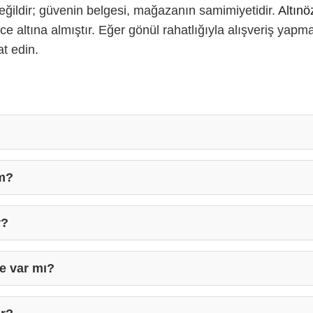
değildir; güvenin belgesi, mağazanın samimiyetidir.
Altın
altına almıştır. Eğer gönül rahatlığıyla alışveriş yapmak
t edin.
ım?
r?
de var mı?