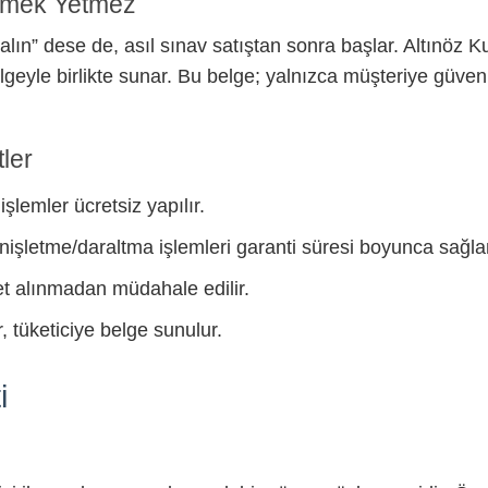
Demek Yetmez
alın” dese de, asıl sınav satıştan sonra başlar. Altınöz
belgeyle birlikte sunar. Bu belge; yalnızca müşteriye gü
tler
şlemler ücretsiz yapılır.
nişletme/daraltma işlemleri garanti süresi boyunca sağlan
et alınmadan müdahale edilir.
, tüketiciye belge sunulur.
i