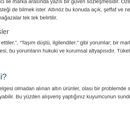
tici ile marka arasında yazılı bir güven sözleşmesidir. Öz
teği de bilmek ister. Altınöz bu konuda açık, şeffaf ve n
azalar tek tek belirtilir.
ler
tiler.”, “Taşım düştü, ilgilendiler.” gibi yorumlar; bir m
esi, bu yorumların hukuki ve kurumsal altyapısıdır. Tüket
i?
lgesi olmadan alınan altın ürünler, olası bir problemde sizi
lmayabilir. Bu yüzden alışveriş yaptığınız kuyumcunun su