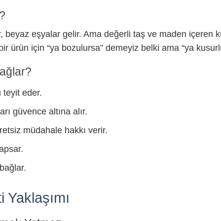
r?
, beyaz eşyalar gelir. Ama değerli taş ve maden içeren k
bir ürün için “ya bozulursa” demeyiz belki ama “ya kusurl
ağlar?
teyit eder.
rı güvence altına alır.
retsiz müdahale hakkı verir.
apsar.
bağlar.
i Yaklaşımı