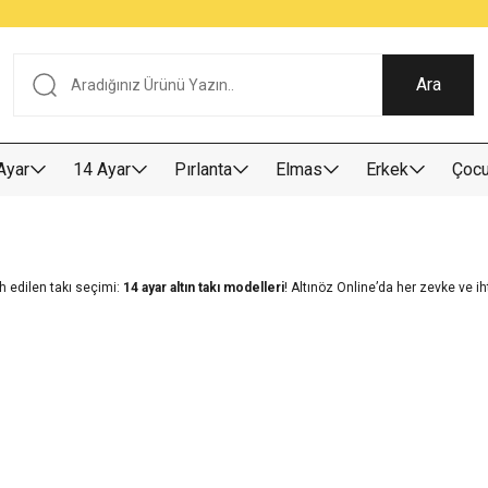
Tüm Alışverişlerde KARGO BEDAVA
Garantili Ve Sigortalı Kargo
Ankara İçi Elden Teslimat İmkanı
24/7 Müşteri Destek Hizmeti
40 Yıllık Güvenin Adresi
Ara
Ayar
14 Ayar
Pırlanta
Elmas
Erkek
Çoc
ih edilen takı seçimi:
14 ayar altın takı modelleri
! Altınöz Online’da her zevke ve ih