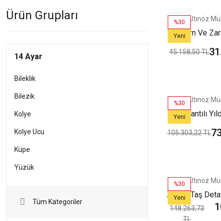
Ürün Grupları
Altınöz Mü
%30
Modern Ve Zari
Yeni
Taş Detaylı Şı
31
45.158,50 TL
14 Ayar
Kelepçe 
Bileklik
Bilezik
Altınöz Mü
%30
Sallantılı Yı
Kolye
Yeni
Figürlü Şık Yeşil
73
Kolye Ucu
105.303,22 TL
Küpe
Yüzük
Altınöz Mü
%30
Zirkon Taş Det
Yeni
Tüm Kategoriler
1
Şık Tasarım Yeşil
148.263,73
TL