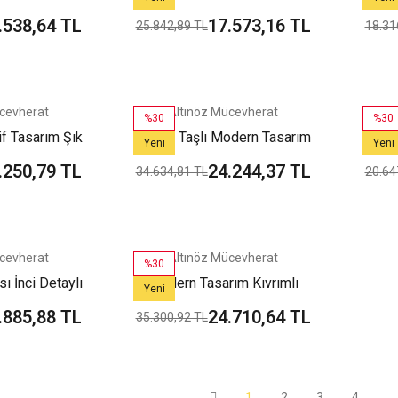
ir Beyaz Altın
Tur Beyaz Altın Yüzük
Şöv
.538,64 TL
17.573,16 TL
25.842,89 TL
18.31
ük
cevherat
Altınöz Mücevherat
%30
%30
f Tasarım Şık
Zirkon Taşlı Modern Tasarım
Zi
Yeni
Yeni
ın Yüzük
Şık Yeşil Altın Yüzük
Şöval
.250,79 TL
24.244,37 TL
34.634,81 TL
20.64
cevherat
Altınöz Mücevherat
%30
ı İnci Detaylı
Modern Tasarım Kıvrımlı
Yeni
il Altın Yüzük
Panter Başı Yeşil Altın Yüzük
.885,88 TL
24.710,64 TL
35.300,92 TL
1
2
3
4
..