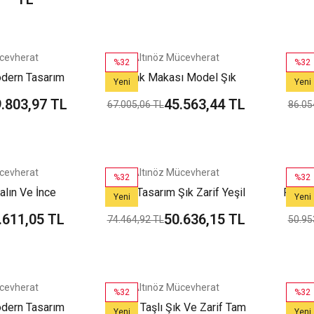
cevherat
Altınöz Mücevherat
%32
%32
odern Tasarım
Tırnak Makası Model Şık
Quart
Yeni
Yeni
Kelepçe Bilezik
Unisex Yeşil Altın Zincir Kolye
Şık Ye
.803,97 TL
45.563,44 TL
67.005,06 TL
86.05
cevherat
Altınöz Mücevherat
%32
%32
alın Ve İnce
Farklı Tasarım Şık Zarif Yeşil
Firuze
Yeni
Yeni
 Altın Kelepçe
Altın Kelepçe Bilezik
Yeşi
.611,05 TL
50.636,15 TL
74.464,92 TL
50.95
zik
cevherat
Altınöz Mücevherat
%32
%32
odern Tasarım
Zirkon Taşlı Şık Ve Zarif Tam
Zir
Yeni
Yeni