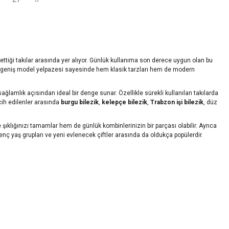
ttiği takılar arasında yer alıyor.
Günlük kullanıma
son derece uygun olan bu
geniş model yelpazesi
sayesinde hem
klasik tarzları
hem de
modern
sağlamlık
açısından ideal bir denge sunar. Özellikle sürekli kullanılan takılarda
ih edilenler arasında
burgu bilezik
,
kelepçe bilezik
,
Trabzon işi bilezik
,
düz
e
şıklığınızı tamamlar hem de
günlük kombinlerinizin
bir parçası olabilir. Ayrıca
enç yaş grupları
ve
yeni evlenecek çiftler
arasında da oldukça popülerdir.
 yer alıyor.
Hafif yapıları
,
dayanıklı alaşımları
ve
göz alıcı tasarımları
sayesinde
8,5 oranında
saf altın
içerdiği için hem
ekonomik
hem de
uzun ömürlü
takı
geometrik formlar
ve
klasik sallantılı küpeler
gibi pek çok alternatif bulunur. Bu
 Aynı zamanda
14 ayar altın küpeler
,
günlük iş hayatında
,
özel davetlerde
ya da