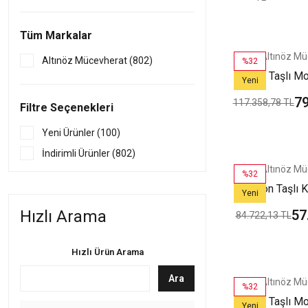
Tüm Markalar
Altınöz Mü
Altınöz Mücevherat (802)
%32
Zirkon Taşlı M
Yeni
Şık Yeşil Altın 
79
117.358,78 TL
Filtre Seçenekleri
Yeni Ürünler (100)
İndirimli Ürünler (802)
Altınöz Mü
%32
Zirkon Taşlı K
Yeni
Toplu Şık Yeşil
Hızlı Arama
57
84.722,13 TL
Bile
Hızlı Ürün Arama
Ara
Altınöz Mü
%32
Zirkon Taşlı M
Yeni