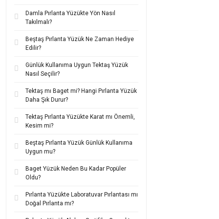
Eğer hem
şık görünme
Damla Pırlanta Yüzükte Yön Nasıl
14 Ayar K
Takılmalı?
14 ayar kolye ucu mod
Beştaş Pırlanta Yüzük Ne Zaman Hediye
aksesuarlar, her yaşta
Edilir?
çok tercih edilen ayard
Günlük Kullanıma Uygun Tektaş Yüzük
Koleksiyonlarda yer a
Nasıl Seçilir?
gibi hem modern hem de
Tektaş mı Baget mi? Hangi Pırlanta Yüzük
14 ayar kolye uçları
,
g
Daha Şık Durur?
kombinlenerek
kişisell
Kısacası, hem estetik
Tektaş Pırlanta Yüzükte Karat mı Önemli,
Kesim mi?
14 Ayar Alt
Beştaş Pırlanta Yüzük Günlük Kullanıma
Gramajı düşük ürünlerd
Uygun mu?
Sertifikalı, orijinal ür
Baget Yüzük Neden Bu Kadar Popüler
Kullanım amacınıza gör
Oldu?
Bütçenizi koruyarak st
Pırlanta Yüzükte Laboratuvar Pırlantası mı
14 ayar gram altın
üzer
Doğal Pırlanta mı?