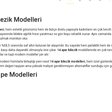
lezik Modelleri
eri
, hem
estetik görünümü
hem de
bütçe dostu yapısıyla
kadınların en çok tercih e
ayesinde bilekte ağırlık hissi yaratmaz ve gün boyu
rahatlık
sunar. Aynı zamanda
bulmak mümkün olur.
de %58,5 oranında
saf altın
bulunan bir alaşımdır. Bu sayede hem
parlaklık
hem de
e
karşı daha
dayanıklı
olmasıyla öne çıkar.
14 ayar bilezik
modellerinde en çok terc
lar
ve
taşlı modern modeller
yer alır.
modern formlarla birleştiği
yeni nesil
14 ayar bilezik modelleri
, hem
özel günlerd
ırım değeri taşıyan
ama
yüksek maliyet gerektirmeyen
alternatifler sunduğu için
g
üpe Modelleri
ri
,
günlük kullanım
ile
özel gün şıklığını
buluşturan en popüler altın takılar arasında
 yaş grubundan kadınlar tarafından büyük ilgi görüyor. Özellikle
14 ayar altın
, %5
 seçimdir.
eri arasında
halka küpe
,
taşlı küpe
,
minimalist modeller
,
inci detaylı tasarımlar
,
kişisel tarzlarına
ve
kombin tercihlerine
uygun seçimler yapmasını kolaylaştırır.
e
güvenle tercih edilebilecek ürünlerdir.