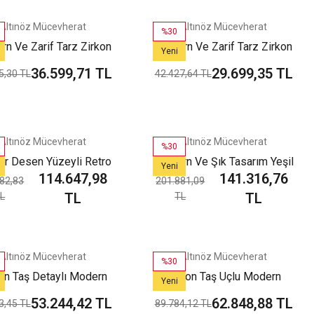
Altınöz Mücevherat
Altınöz Mücevherat
%30
n Ve Zarif Tarz Zirkon
Modern Ve Zarif Tarz Zirkon
Yeni
ş Detaylı Yeşil Altın
Taş Detaylı Yeşil Altın
36.599,71 TL
29.699,35 TL
5,30 TL
42.427,64 TL
Kelepçe Bilezik
Kelepçe Bilezik
Altınöz Mücevherat
Altınöz Mücevherat
%30
ar Desen Yüzeyli Retro
Modern Ve Şık Tasarım Yeşil
Yeni
114.647,98
141.316,76
met Model Yeşil Altın
Altın Bileklik
82,83
201.881,09
Bileklik
TL
TL
L
TL
Altınöz Mücevherat
Altınöz Mücevherat
%30
on Taş Detaylı Modern
Zirkon Taş Uçlu Modern
Yeni
Şık Yeşil Altın Kelepçe
Tasarım Şık Yeşil Altın
53.244,42 TL
62.848,88 TL
3,45 TL
89.784,12 TL
Bilezik
Kelepçe Bilezik