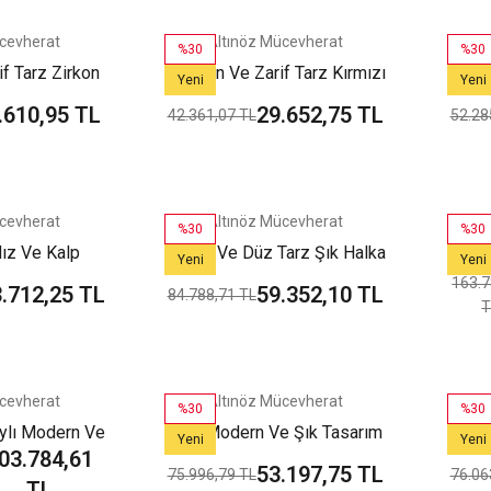
cevherat
Altınöz Mücevherat
%30
%30
f Tarz Zirkon
Modern Ve Zarif Tarz Kırmızı
Moder
Yeni
Yeni
k Yeşil Altın
Mine Detaylı Yeşil Altın
Ta
.610,95 TL
29.652,75 TL
42.361,07 TL
52.28
Bilezik
Kelepçe Bilezik
cevherat
Altınöz Mücevherat
%30
%30
ldız Ve Kalp
Kumlu Ve Düz Tarz Şık Halka
Leop
Yeni
Yeni
 Altın Bileklik
Tarzı Yeşil Altın Bileklik
Gur
163.7
.712,25 TL
59.352,10 TL
84.788,71 TL
T
cevherat
Altınöz Mücevherat
%30
%30
aylı Modern Ve
Tarz Modern Ve Şık Tasarım
Zirk
Yeni
Yeni
03.784,61
 Altın Bileklik
Beyaz Altın Kelepçe Bilezik
Tarz 
53.197,75 TL
75.996,79 TL
76.06
TL