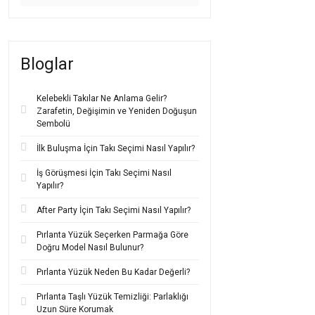
Modern dokunuşlarla z
azaltan içerikleri
ile g
14 Ayar Ko
Bloglar
14 ayar kolye modelle
hem
dayanıklılığı
hem
Kelebekli Takılar Ne Anlama Gelir?
Geniş model yelpazes
Zarafetin, Değişimin ve Yeniden Doğuşun
14 ayar kolye modelle
Sembolü
doğal taş detayları
ya 
İlk Buluşma İçin Takı Seçimi Nasıl Yapılır?
Hem
romantik hediye 
Alerji riski düşük
,
rahat
İş Görüşmesi İçin Takı Seçimi Nasıl
Yapılır?
14 Ayar Yü
After Party İçin Takı Seçimi Nasıl Yapılır?
14 ayar yüzük modell
estetik görünüm
hem 
Pırlanta Yüzük Seçerken Parmağa Göre
Doğru Model Nasıl Bulunur?
Koleksiyonlarda yer a
geniş bir skalaya sahip
Pırlanta Yüzük Neden Bu Kadar Değerli?
14 ayar yüzük modell
Pırlanta Taşlı Yüzük Temizliği: Parlaklığı
idealdir. Aynı zamand
Uzun Süre Korumak