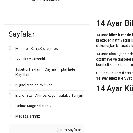
14 Ayar Bi
Sayfalar
14 ayar bilezik modell
bilezikler,
hafif yapısı
s
dokunuşları
bir arada 
Mesafeli Satış Sözleşmesi
14 ayar altın
, içerisin
Gizlilik ve Güvenlik
çizilmeye
ve
darbeler
bombeli klasik tasarım
Tüketici Haklari – Cayma – İptal İade
Geleneksel motiflerin 
Koşullari
14 ayar bilezikler
,
yat
Kişisel Veriler Politikası
14 Ayar K
Biz Kimiz? - Altınöz Kuyumculuk'u Tanıyın
14 ayar küpe modelle
hem gençler hem de her
Online Mağazalarımız
arayanlar için ideal bir
Mağazalarımız
14 ayar küpe
seçenekl
çeşitlilik, kullanıcıların
Tüm Sayfalar
hediye seçeneklerind