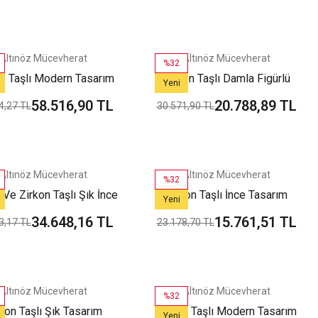
Altınöz Mücevherat
Altınöz Mücevherat
%32
z Taşlı Modern Tasarım
Zirkon Taşlı Damla Figürlü
Yeni
şil Altın Kelepçe Bilezik
İnce Şık Beyaz Altın Kelepçe
58.516,90 TL
20.788,89 TL
4,27 TL
30.571,90 TL
Bilezik
Altınöz Mücevherat
Altınöz Mücevherat
%32
 Ve Zirkon Taşlı Şık İnce
Zirkon Taşlı İnce Tasarım
Yeni
l Altın Kelepçe Bilezik
Suyolu Yeşil Altın Bileklik
34.648,16 TL
15.761,51 TL
3,17 TL
23.178,70 TL
Altınöz Mücevherat
Altınöz Mücevherat
%32
kon Taşlı Şık Tasarım
Zirkon Taşlı Modern Tasarım
Yeni