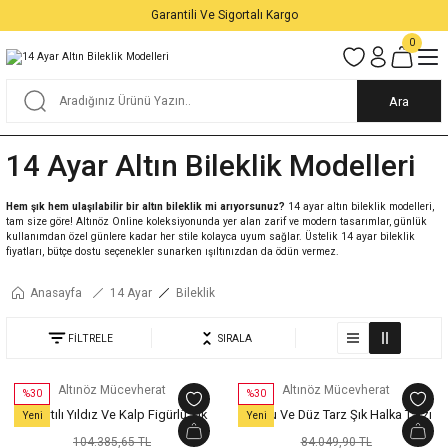
Garantili Ve Sigortalı Kargo
0
Ara
14 Ayar Altın Bileklik Modelleri
Hem şık hem ulaşılabilir bir altın bileklik mi arıyorsunuz?
14 ayar altın bileklik modelleri,
tam size göre! Altınöz Online koleksiyonunda yer alan zarif ve modern tasarımlar, günlük
kullanımdan özel günlere kadar her stile kolayca uyum sağlar. Üstelik 14 ayar bileklik
fiyatları, bütçe dostu seçenekler sunarken ışıltınızdan da ödün vermez.
Anasayfa
14 Ayar
Bileklik
FİLTRELE
SIRALA
Altınöz Mücevherat
Altınöz Mücevherat
%30
%30
Sallantılı Yıldız Ve Kalp Figürlü Şık
Kumlu Ve Düz Tarz Şık Halka Tarzı
Yeni
Yeni
Yeşil Altın Bileklik
Yeşil Altın Bileklik
104.385,65 TL
84.049,90 TL