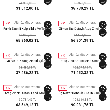
Tarzı Yeşil Altın Bileklik
Yeşil Altın Bileklik
44.302,86 TL
55.328,99 TL
31.012,00 TL
38.730,29 TL
Altınöz Mücevherat
Altınöz Mücevherat
%30
%30
Farklı Zincirli Kalp Yıldız Ve Tek Taş
Zirkon Taş Detaylı Ataş Zincirli Şık
Detaylı Şık Yeşil Altın Bileklik
Yeşil Altın Bileklik
94.085,74 TL
81.144,85 TL
65.860,02 TL
56.801,39 TL
Altınöz Mücevherat
Altınöz Mücevherat
%30
%30
Oval Ve Düz Ataş Zincirli Şık Yeşil
Ataş Zincir Arası Mine Onar Top
Altın Bileklik
Nazarlıklı Şık Yeşil Altın Bileklik
53.480,31 TL
102.074,75 TL
37.436,22 TL
71.452,32 TL
Altınöz Mücevherat
Altınöz Mücevherat
%30
%30
Ataş Zincirli Ortası Farklı Modern
Üç Nazar Boncuklu Kalın Zincir Şık
Figür Mine Nazarlıklı Şık Yeşil Altın
Yeşil Altın Bileklik
90.784,46 TL
128.616,83 TL
Bileklik
63.549,12 TL
90.031,78 TL