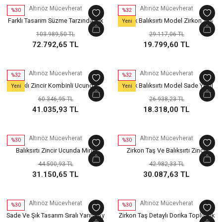
Altınöz Mücevherat
Altınöz Mücevherat
%30
%32
Farklı Tasarım Süzme Tarzında Şık
Klasik Balıksırtı Model Zirkon Taş
Yeni
Yeşil Altın Bileklik
Detaylı Şık Yeşil Altın Bileklik
103.989,50 TL
29.117,06 TL
72.792,65 TL
19.799,60 TL
Altınöz Mücevherat
Altınöz Mücevherat
%32
%32
Farklı Zincir Kombinli Ucunda
Klasik Balıksırtı Model Sade Yeşil
Yeni
Yeni
Güneş Ve Nazar Boncuk Detaylı Şık
Altın Bileklik
60.346,95 TL
26.938,23 TL
Yeşil Altın Bileklik
41.035,93 TL
18.318,00 TL
Altınöz Mücevherat
Altınöz Mücevherat
%30
%30
Balıksırtı Zincir Ucunda Mine
Zirkon Taş Ve Balıksırtı Zincir
Nazarlık Detaylı Sallantı Kalpli Şık
Detaylı Yuvarlak Plakalı Şık Yeşil
44.500,93 TL
42.982,33 TL
Yeşil Altın Bileklik
Altın Bileklik
31.150,65 TL
30.087,63 TL
Altınöz Mücevherat
Altınöz Mücevherat
%30
%30
Sade Ve Şık Tasarım Sıralı Yarım Ay
Zirkon Taş Detaylı Dorika Toplu Şık