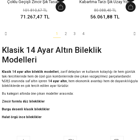
Çoklu Geçişli Zincir Şık Tasarım
Kabartma Tarzı Şık Uzay Yolu
Yeşil Altın Bileklik
Model Yeşil Altın Bileklik
101.810,67 TL
80.088,40 TL
71.267,47 TL
56.061,88 TL
1
2
3
4
Klasik 14 Ayar Altın Bileklik
Modelleri
Klasik 14 ayar altın bileklik modelleri
,
zarif detayları
ve
kullanım kolaylığı
ile hem günlük
takı tercihlerinde hem de özel gün kombinlerinde öne çıkan vazgeçilmez parçalardandır.
%58,5 oranında
saf altın
içeren
14 ayar altın
, hem
ekonomik avantajı
hem de
dayanıklılığıyla
bilekliklerde en çok tercih edilen ayar türüdür.
Bu kategori altında öne çıkan modeller arasında:
Zincir formlu düz bileklikler
Burgu desenli klasik bileklikler
Halat örgü ince bileklikler
Minimal plaka detaylı tasarımlar
Ayarlanabilir zarif kelepçeler