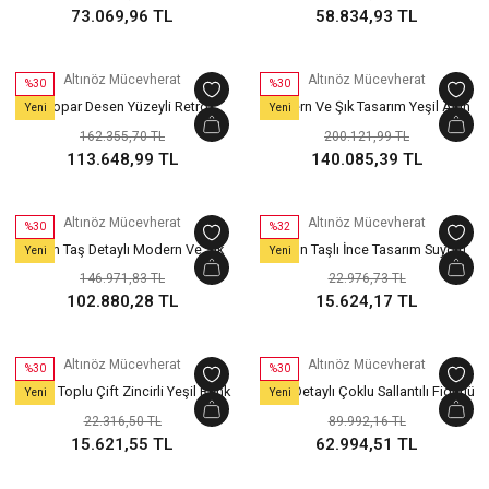
73.069,96 TL
58.834,93 TL
Altınöz Mücevherat
Altınöz Mücevherat
%30
%30
Leopar Desen Yüzeyli Retro
Modern Ve Şık Tasarım Yeşil Altın
Yeni
Yeni
Gurmet Model Yeşil Altın Bileklik
Bileklik
162.355,70 TL
200.121,99 TL
113.648,99 TL
140.085,39 TL
Altınöz Mücevherat
Altınöz Mücevherat
%30
%32
Zirkon Taş Detaylı Modern Ve Şık
Zirkon Taşlı İnce Tasarım Suyolu
Yeni
Yeni
Tasarım Yeşil Altın Bileklik
Yeşil Altın Bileklik
146.971,83 TL
22.976,73 TL
102.880,28 TL
15.624,17 TL
Altınöz Mücevherat
Altınöz Mücevherat
%30
%30
Dorika Toplu Çift Zincirli Yeşil Renk
Mine Detaylı Çoklu Sallantılı Figürlü
Yeni
Yeni
Altın Bileklik
Şık Yeşil Altın Bileklik
22.316,50 TL
89.992,16 TL
15.621,55 TL
62.994,51 TL