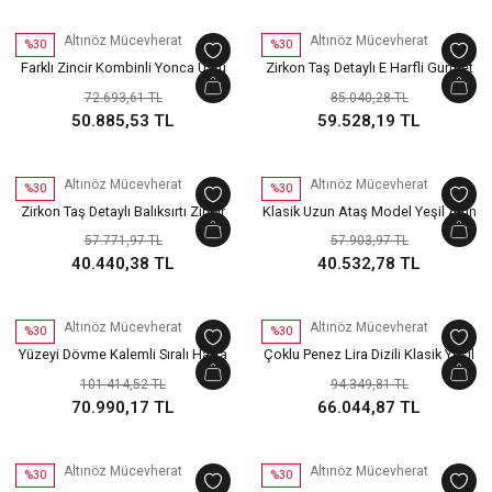
Altınöz Mücevherat
Altınöz Mücevherat
%30
%30
Farklı Zincir Kombinli Yonca Üstü
Zirkon Taş Detaylı E Harfli Gurmet
Mineli Nazarlıklı Yeşil Altın Bileklik
Zincir Yeşil Altın Bileklik
72.693,61 TL
85.040,28 TL
50.885,53 TL
59.528,19 TL
Altınöz Mücevherat
Altınöz Mücevherat
%30
%30
Zirkon Taş Detaylı Balıksırtı Zincir
Klasik Uzun Ataş Model Yeşil Altın
Yonca Figürlü Yeşil Altın Bileklik
Bileklik
57.771,97 TL
57.903,97 TL
40.440,38 TL
40.532,78 TL
Altınöz Mücevherat
Altınöz Mücevherat
%30
%30
Yüzeyi Dövme Kalemli Sıralı Halka
Çoklu Penez Lira Dizili Klasik Yeşil
Geçişli Yeşil Altın Bileklik
Renk Altın Bileklik
101.414,52 TL
94.349,81 TL
70.990,17 TL
66.044,87 TL
Altınöz Mücevherat
Altınöz Mücevherat
%30
%30