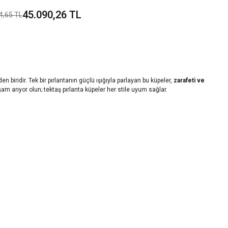
ık Beyaz Altın Küpe
45.090,26 TL
4,65 TL
biridir. Tek bir pırlantanın güçlü ışığıyla parlayan bu küpeler,
zarafeti ve
şam arıyor olun; tektaş pırlanta küpeler her stile uyum sağlar.
arafet arayanlar hem de özel bir anı sembolleştirmek isteyenler için idealdir.