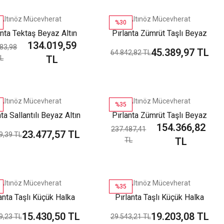
Altınöz Mücevherat
Altınöz Mücevherat
%30
anta Tektaş Beyaz Altın
Pırlanta Zümrüt Taşlı Beyaz
134.019,59
Küpe
Altın Küpe
83,98
45.389,97 TL
64.842,82 TL
TL
L
Altınöz Mücevherat
Altınöz Mücevherat
%35
nta Sallantılı Beyaz Altın
Pırlanta Zümrüt Taşlı Beyaz
154.366,82
Küpe
Altın Küpe
237.487,41
23.477,57 TL
9,39 TL
TL
TL
Altınöz Mücevherat
Altınöz Mücevherat
%35
anta Taşlı Küçük Halka
Pırlanta Taşlı Küçük Halka
el Beyaz Altın Küpe
Model Beyaz Altın Küpe
15.430,50 TL
19.203,08 TL
9,23 TL
29.543,21 TL