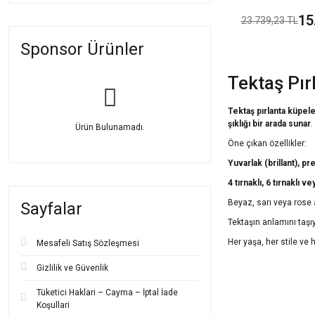
Montür Tek T
15
23.739,23 TL
Altın
Sponsor Ürünler
Tektaş Pır
Tektaş pırlanta küpel
şıklığı bir arada sunar
.
Ürün Bulunamadı.
Öne çıkan özellikler:
Yuvarlak (brillant), 
4 tırnaklı, 6 tırnaklı 
Beyaz, sarı veya rose 
Sayfalar
Tektaşın anlamını taş
Her yaşa, her stile v
Mesafeli Satış Sözleşmesi
Pırlanta küpe modelle
Gizlilik ve Güvenlik
Küçük bir taşla büyük b
Tüketici Haklari – Cayma – İptal İade
Halka Pırl
Koşullari