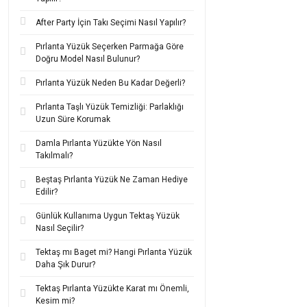
Brillant, baget veya fa
Rose, sarı veya beyaz 
After Party İçin Takı Seçimi Nasıl Yapılır?
Özel davetlerde, düğün
Pırlanta Yüzük Seçerken Parmağa Göre
Doğru Model Nasıl Bulunur?
Bu küpeler yalnızca bi
tercihtir.
Pırlanta Yüzük Neden Bu Kadar Değerli?
Kulak Klip
Pırlanta Taşlı Yüzük Temizliği: Parlaklığı
Uzun Süre Korumak
Kulak klipsli (kancalı)
kalır; böylece hem kon
Damla Pırlanta Yüzükte Yön Nasıl
Bu modeller,
günlük ku
Takılmalı?
Öne çıkan detaylar:
Beştaş Pırlanta Yüzük Ne Zaman Hediye
Edilir?
Kulak deliği gerektir
Baget, tektaş veya fant
Günlük Kullanıma Uygun Tektaş Yüzük
Nasıl Seçilir?
Altın rengi seçenekle
Hem minimal hem de idd
Tektaş mı Baget mi? Hangi Pırlanta Yüzük
Daha Şık Durur?
Hassas cilt yapısına sa
Tektaş Pırlanta Yüzükte Karat mı Önemli,
Kulak klipsli pırlanta
Kesim mi?
ışıltısını taşıyabilirsiniz