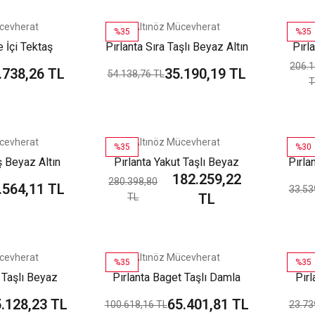
cevherat
Altınöz Mücevherat
%35
%35
e İçi Tektaş
Pırlanta Sıra Taşlı Beyaz Altın
Pırl
tın Küpe
Küpe
206.1
.738,26 TL
35.190,19 TL
54.138,76 TL
T
cevherat
Altınöz Mücevherat
%35
%30
ş Beyaz Altın
Pırlanta Yakut Taşlı Beyaz
Pırla
182.259,22
pe
Altın Küpe
280.398,80
.564,11 TL
33.53
TL
TL
cevherat
Altınöz Mücevherat
%35
%35
 Taşlı Beyaz
Pırlanta Baget Taşlı Damla
Pırl
 Küpe
Model Beyaz Altın Küpe
Mod
.128,23 TL
65.401,81 TL
100.618,16 TL
23.73