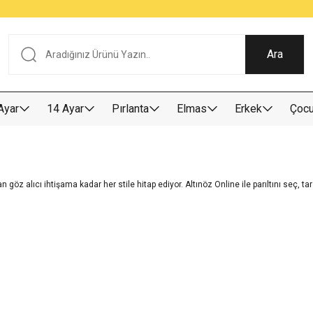
Tüm Alışverişlerde KARGO BEDAVA
Garantili Ve Sigortalı Kargo
Ankara İçi Elden Teslimat İmkanı
24/7 Müşteri Destek Hizmeti
40 Yıllık Güvenin Adresi
Ara
Ayar
14 Ayar
Pırlanta
Elmas
Erkek
Çoc
 göz alıcı ihtişama kadar her stile hitap ediyor. Altınöz Online ile parıltını seç, tar