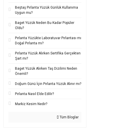
Minimalist
Beştaş Pırlanta Yüzük Günlük Kullanıma
Uygun mu?
Minimalist ve nokta p
Baget Yüzük Neden Bu Kadar Popüler
hem de doğal zarafetini
Oldu?
Gereksiz detaylardan u
Pırlanta Yüzükte Laboratuvar Pırlantası mı
Öne çıkan özellik
Doğal Pırlanta mı?
0.01 – 0.10 karat arası
Pırlanta Yüzük Alırken Sertifika Gerçekten
Çivi küpe formu veya 
Şart mı?
Brillant veya prenses
Baget Yüzük Alırken Taş Dizilimi Neden
Sarı, beyaz ve rose al
Önemli?
Delikli veya
klipsli kul
Doğum Günü İçin Pırlanta Yüzük Alınır mı?
Bu modeller; ofiste, 
Pırlanta Nasıl Elde Edilir?
Minimalist pırlanta kü
Markiz Kesim Nedir?
Tüm Bloglar