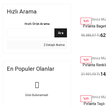
Hızlı Arama
Altınöz Mü
%35
Hızlı Ürün Arama
Pırlanta Baget
Altın
Ara
62
95.385,07 TL
Detaylı Arama
Altınöz Mü
%35
Pırlanta Renkl
En Populer Olanlar
Altın
14
21.931,43 TL
Ürün Bulunamadı.
Altınöz Mü
%35
Pırlanta Taşlı 