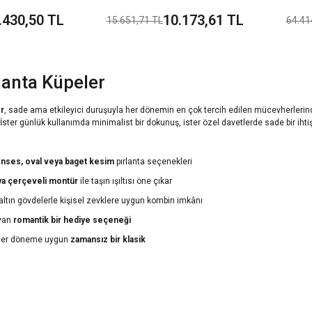
aş Tek Beyaz
Tırnak Montürlü Tek Taş Tek
Ş
.430,50 TL
10.173,61 TL
15.651,71 TL
64.41
 Küpe
Beyaz Altın Küpe
lanta Küpeler
er
, sade ama etkileyici duruşuyla her dönemin en çok tercih edilen mücevherlerinden 
 İster günlük kullanımda minimalist bir dokunuş, ister özel davetlerde sade bir ihti
prenses, oval veya baget kesim
pırlanta seçenekleri
veya çerçeveli montür
ile taşın ışıltısı öne çıkar
altın gövdelerle kişisel zevklere uygun kombin imkânı
ıyan
romantik bir hediye seçeneği
e her döneme uygun
zamansız bir klasik
ri
arasında en sade ama en anlamlı seçenek olan tektaş tasarımlar, hem gündelik z
ir etki yaratmak isteyenlerin tercihi.
anta Küpeler