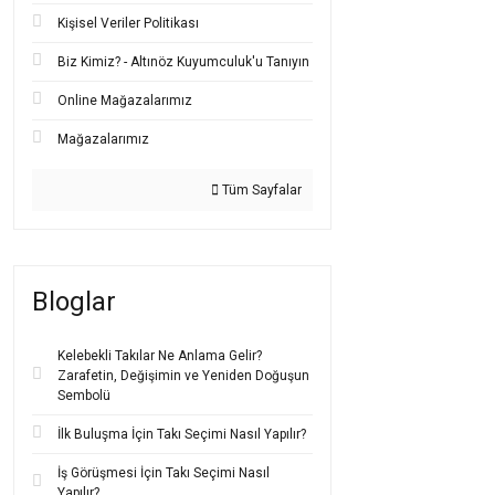
Halka pırlanta küpeler
Kişisel Veriler Politikası
bir tasarım anlayışını
Biz Kimiz? - Altınöz Kuyumculuk'u Tanıyın
Öne çıkan detaylar:
Tam tur veya yarım tur 
Online Mağazalarımız
Mini hoop
,
orta boy h
Mağazalarımız
Baget, brillant, pren
Tüm Sayfalar
Hem
minimalist
hem
i
Gündüz denim ceketle,
Halka pırlanta küpe m
vazgeçilmez bir takı 
Bloglar
Sallantılı 
Kelebekli Takılar Ne Anlama Gelir?
Sallantılı pırlanta küpe
Zarafetin, Değişimin ve Yeniden Doğuşun
modern hem de klasik 
Sembolü
Öne çıkan özellikler:
İlk Buluşma İçin Takı Seçimi Nasıl Yapılır?
Zincirli, tek taşlı veya
Uzun, orta ya da kısa 
İş Görüşmesi İçin Takı Seçimi Nasıl
Yapılır?