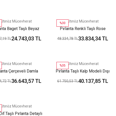
Altınöz Mücevherat
Altınöz Mücevherat
%30
anta Baget Taşlı Beyaz
Pırlanta Renkli Taşlı Rose
Altın Küpe
Altın Küpe
24.743,03 TL
33.834,34 TL
7,19 TL
48.334,78 TL
Altınöz Mücevherat
Altınöz Mücevherat
%35
lanta Çerçeveli Damla
Pırlanta Taşlı Kalp Modeli Dışı
el Kolları Taşlı Beyaz
Çerçeveli Beyaz Altın Küpe
36.643,57 TL
40.137,85 TL
4,72 TL
61.750,53 TL
Altın Küpe
Altınöz Mücevherat
Dif.Taşlı Pırlanta Detaylı