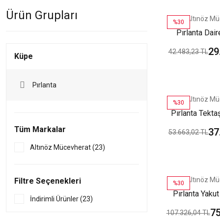
Ürün Grupları
Altınöz Mü
%30
Pırlanta Dair
Beyaz Al
29
42.483,23 TL
Küpe
Pırlanta
Altınöz Mü
%30
Pırlanta Tekta
Kü
Tüm Markalar
37
53.663,02 TL
Altınöz Mücevherat (23)
Altınöz Mü
Filtre Seçenekleri
%30
Pırlanta Yakut
İndirimli Ürünler (23)
Altın
75
107.326,04 TL