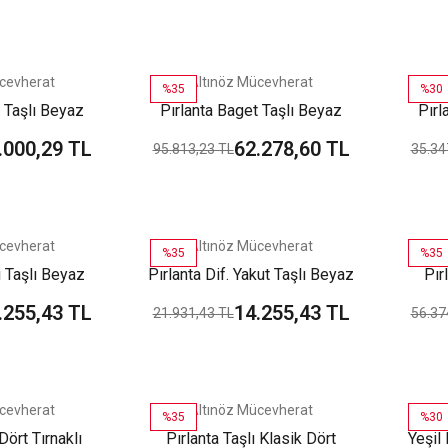
cevherat
Altınöz Mücevherat
%35
%30
 Taşlı Beyaz
Pırlanta Baget Taşlı Beyaz
Pırl
 Küpe
Altın Küpe
.000,29 TL
62.278,60 TL
95.813,23 TL
35.34
cevherat
Altınöz Mücevherat
%35
%35
i Taşlı Beyaz
Pırlanta Dif. Yakut Taşlı Beyaz
Pır
 Küpe
Altın Küpe
Mod
.255,43 TL
14.255,43 TL
21.931,43 TL
56.37
cevherat
Altınöz Mücevherat
%35
%30
Dört Tırnaklı
Pırlanta Taşlı Klasik Dört
Yeşil 