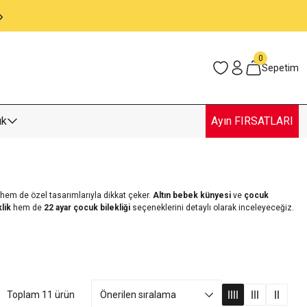
Ankara İçi Elden Teslimat İmkanı
0
Sepetim
uk
Ayın FIRSATLARI
hem de özel tasarımlarıyla dikkat çeker.
Altın bebek künyesi
ve
çocuk
klik
hem de
22 ayar çocuk bilekliği
seçeneklerini detaylı olarak inceleyeceğiz.
Toplam 11 ürün