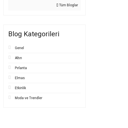
aksesuarlar arasında ye
Tüm Bloglar
Sonuç olarak; ister ya
değeri olan bu takılar, 
14 Ayar ve
Blog Kategorileri
Çocuklar için altın tak
durumu ve ailelerin este
Genel
14 ayar bebek bileklik
karşı daha dirençlidir.
Altın
bir deneyim sunar. Ayr
Pırlanta
Diğer yandan,
22 ayar 
doğum
,
mevlüt
ya da
Elmas
doldurmasıdır. Ancak b
Seçim yaparken şu fa
Etkinlik
Günlük kullanım için m
Moda ve Trendler
Bebeğin yaşı ve hareke
Estetik mi yoksa yatırı
Bileklik kişiselleştirile
Bütçe sınırları nedir?