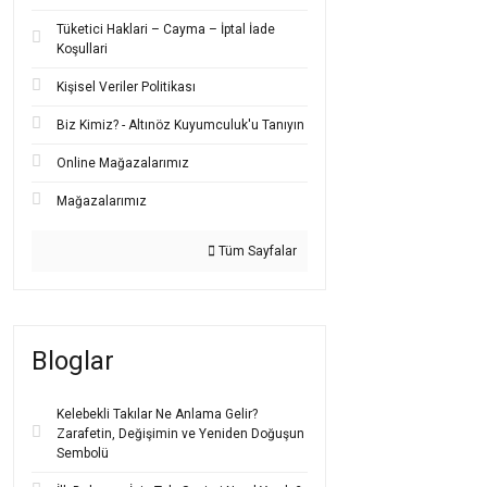
Bazı aileler,
isim yazıl
Tüketici Haklari – Cayma – İptal İade
edilsin, ürünün üretimi
Koşullari
Sonuç olarak,
altın b
Kişisel Veriler Politikası
seçenekler arasında yer
Bebeklere 
Biz Kimiz? - Altınöz Kuyumculuk'u Tanıyın
Online Mağazalarımız
Geleneksel inançlar v
doğal taşlar
,
nazar bon
Mağazalarımız
Bu modellerde en sık r
tercih edilen
14 ayar b
Tüm Sayfalar
anlam açısından zengi
Bu tür
altın bebek kün
olup, cildi tahriş etme
uyurken ya da emekler
Bloglar
Renkli taşlı
modeller de
gelir. Özellikle doğum g
Sonuç olarak,
figürlü 
Kelebekli Takılar Ne Anlama Gelir?
Bebeklerin konforunu d
Zarafetin, Değişimin ve Yeniden Doğuşun
Sembolü
Taşsız ve 