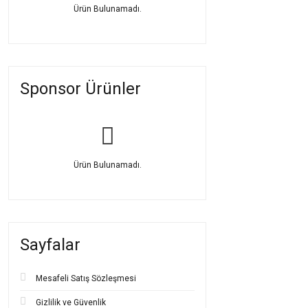
Ürün Bulunamadı.
14 ayar bebek bileklik
isimli bebek bileklik
s
çocuklar için güvenli 
Bu tarz takılar, yalnı
çocuk altın künye
olar
Sponsor Ürünler
Aile büyükleri tarafınd
bileklikler
sadece estet
14 ayar bebek bileklik 
fiyatlarla sunulan bu b
Yeni Doğan
Ürün Bulunamadı.
Yeni doğan bebekler iç
bebeğin hassas cildin
duyarlıdır ve sert ya da
Bu nedenle en çok ter
Sayfalar
dostu olması sayesinde
ile günlük kullanım için
Bir diğer önemli unsur 
Mesafeli Satış Sözleşmesi
edilmelidir. Ayrıca ay
rahatlıkla takılabilir.
Gizlilik ve Güvenlik