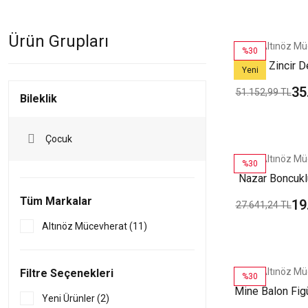
Ürün Grupları
Altınöz Mü
%30
Farklı Zincir D
Yeni
Yeşil Altın Ço
35
51.152,99 TL
Bileklik
Çocuk
Altınöz Mü
%30
Nazar Boncukl
Altın Çocuk
Tüm Markalar
19
27.641,24 TL
Altınöz Mücevherat (11)
Altınöz Mü
Filtre Seçenekleri
%30
Mine Balon Figür
Yeni Ürünler (2)
Çocuk Bi