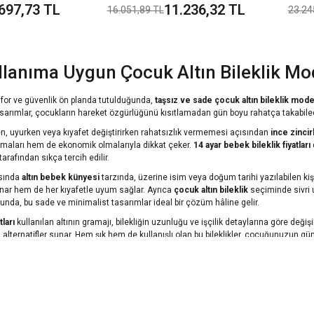
.697,73 TL
11.236,32 TL
16.051,89 TL
23.24
lanıma Uygun Çocuk Altın Bileklik Mod
for ve güvenlik ön planda tutulduğunda,
taşsız ve sade çocuk altın bileklik mode
arımlar, çocukların hareket özgürlüğünü kısıtlamadan gün boyu rahatça takabilece
n, uyurken veya kıyafet değiştirirken rahatsızlık vermemesi açısından
ince zincir
lmaları hem de ekonomik olmalarıyla dikkat çeker.
14 ayar bebek bileklik fiyatları
tarafından sıkça tercih edilir.
asında
altın bebek künyesi
tarzında, üzerine isim veya doğum tarihi yazılabilen k
unar hem de her kıyafetle uyum sağlar. Ayrıca
çocuk altın bileklik
seçiminde sivri 
da, bu sade ve minimalist tasarımlar ideal bir çözüm hâline gelir.
ları
kullanılan altının gramajı, bilekliğin uzunluğu ve işçilik detaylarına göre değ
alternatifler sunar. Hem şık hem de kullanışlı olan bu bileklikler, çocuğunuzun günl
 ve Kişiye Özel Çocuk Altın Bileklikleri
çin hem anlamlı hem de ömür boyu saklanabilecek bir hediye arayanlar için
14 aya
inde, duygusal bağ kurabileceğiniz birer
anı takısı
olarak değerlendiriliyor. Üzeri
elleştirilebilir yapısıyla dikkat çekiyor.