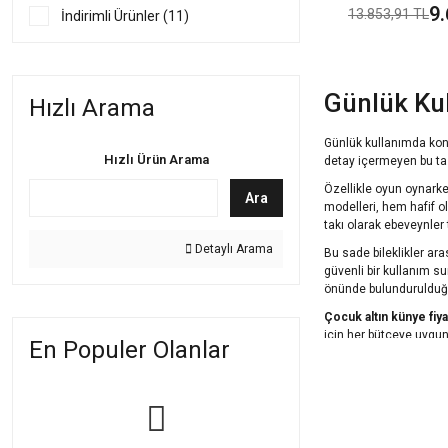
9
13.853,91 TL
İndirimli Ürünler (11)
Günlük Kul
Hızlı Arama
Günlük kullanımda kon
Hızlı Ürün Arama
detay içermeyen bu tas
Özellikle oyun oynarke
Ara
modelleri, hem hafif o
takı olarak ebeveynler 
Detaylı Arama
Bu sade bileklikler ar
güvenli bir kullanım s
önünde bulundurulduğun
Çocuk altın künye fiyat
için her bütçeye uygun 
En Populer Olanlar
İsim Yazılı
Yeni doğan bebekler i
aksesuar olmanın ötes
modeller, tamamen kişis