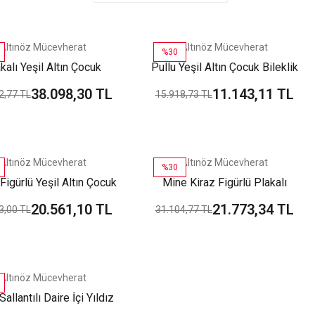
Altınöz Mücevherat
Altınöz Mücevherat
%30
kalı Yeşil Altın Çocuk
Pullu Yeşil Altın Çocuk Bileklik
Bileklik
38.098,30 TL
11.143,11 TL
2,77 TL
15.918,73 TL
Altınöz Mücevherat
Altınöz Mücevherat
%30
Figürlü Yeşil Altın Çocuk
Mine Kiraz Figürlü Plakalı
Bileklik
Yeşil Altın Çocuk Künye
20.561,10 TL
21.773,34 TL
3,00 TL
31.104,77 TL
Bileklik
Altınöz Mücevherat
allantılı Daire İçi Yıldız
ürlü Yeşil Altın Çocuk