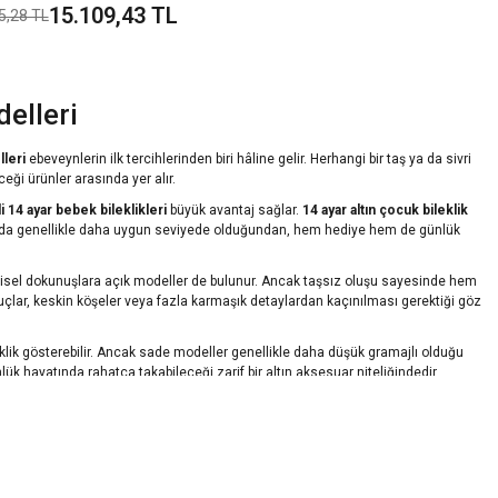
15.109,43 TL
5,28 TL
Bileklik
elleri
lleri
ebeveynlerin ilk tercihlerinden biri hâline gelir. Herhangi bir taş ya da sivri
ği ürünler arasında yer alır.
li 14 ayar bebek bileklikleri
büyük avantaj sağlar.
14 ayar altın çocuk bileklik
da genellikle daha uygun seviyede olduğundan, hem hediye hem de günlük
işisel dokunuşlara açık modeller de bulunur. Ancak taşsız oluşu sayesinde hem
uçlar, keskin köşeler veya fazla karmaşık detaylardan kaçınılması gerektiği göz
işiklik gösterebilir. Ancak sade modeller genellikle daha düşük gramajlı olduğu
ük hayatında rahatça takabileceği zarif bir altın aksesuar niteliğindedir.
r isimli bebek bileklik tasarımları
öne çıkıyor. Bu özel bileklikler, yalnızca şık bir
ne çocuğun ismi, doğum tarihi, doğum saati ya da anlamlı bir sembol işlenebilen