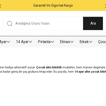
Garantili Ve Sigortalı Kargo
Ara
Ayar
14 Ayar
Pırlanta
Elmas
Erkek
Çoc
birer hediye alternatifi sunar.
Çocuk altın bileklik
modelleri, hem manevi değeriyle 
na kadar geniş bir yaş grubuna hitap eder. Bu yazıda, hem
14 ayar altın çocuk bile