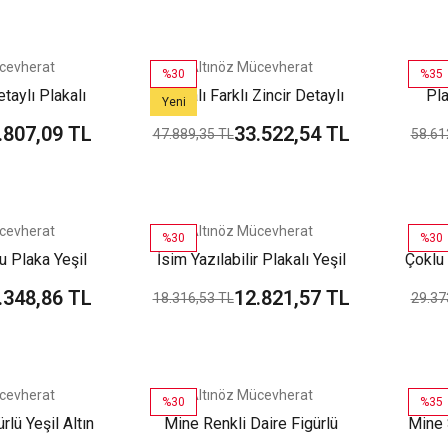
cevherat
Altınöz Mücevherat
%30
%35
etaylı Plakalı
Plakalı Farklı Zincir Detaylı
Pla
Yeni
cuk Bileklik
Yeşil Altın Çocuk Bileklik
.807,09 TL
33.522,54 TL
47.889,35 TL
58.61
cevherat
Altınöz Mücevherat
%30
%30
u Plaka Yeşil
İsim Yazılabilir Plakalı Yeşil
Çoklu 
 Bileklik
Altın Çocuk Künye Bileklik
.348,86 TL
12.821,57 TL
18.316,53 TL
29.37
cevherat
Altınöz Mücevherat
%30
%35
lü Yeşil Altın
Mine Renkli Daire Figürlü
Mine S
leklik
Yeşil Altın Çocuk Bileklik
Fig