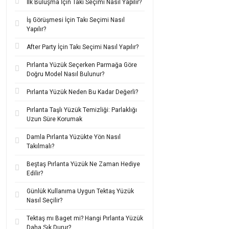
İlk Buluşma İçin Takı Seçimi Nasıl Yapılır?
Taşsız altın bebek kü
süslemeden uzak ama gö
İş Görüşmesi İçin Takı Seçimi Nasıl
Yapılır?
Özellikle
14 ayar bebek
Bebeklerin hassas cild
After Party İçin Takı Seçimi Nasıl Yapılır?
En dikkat çeken özellikle
Pırlanta Yüzük Seçerken Parmağa Göre
özel bir anlam kazanabi
Doğru Model Nasıl Bulunur?
kurulabilecek nadir takı
Altın çocuk künyesi
se
Pırlanta Yüzük Neden Bu Kadar Değerli?
yutulma gibi riskler d
Pırlanta Taşlı Yüzük Temizliği: Parlaklığı
Fiyat olarak değerlend
Uzun Süre Korumak
aile bireyleri tarafında
Sonuç olarak,
taşsız a
Damla Pırlanta Yüzükte Yön Nasıl
uzun yıllar değerini ko
Takılmalı?
Figürlü ve
Beştaş Pırlanta Yüzük Ne Zaman Hediye
Edilir?
Çocuklara özel olarak 
Günlük Kullanıma Uygun Tektaş Yüzük
gibi sembollerle süsle
Nasıl Seçilir?
geleneksel olarak bebek
Bu ürünlerin tasarımın
Tektaş mı Baget mi? Hangi Pırlanta Yüzük
kaplamalar, genellikle 
Daha Şık Durur?