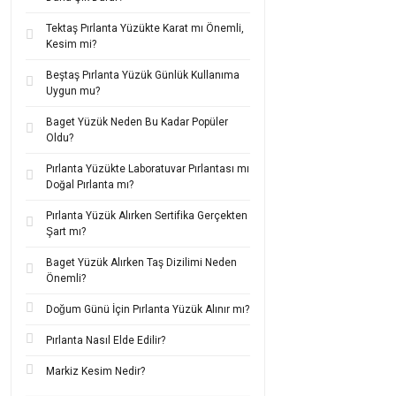
Çocuk künyesi altın
ta
Tektaş Pırlanta Yüzükte Karat mı Önemli,
Örneğin; kalp figürler
Kesim mi?
bir hediye hâline gelir.
Beştaş Pırlanta Yüzük Günlük Kullanıma
14 ayar çocuk altın kü
Uygun mu?
yuvarlatılmıştır, böyl
materyallerden üretilir.
Baget Yüzük Neden Bu Kadar Popüler
Altın bebek künyesi
a
Oldu?
takılar doğum hediyesi
Pırlanta Yüzükte Laboratuvar Pırlantası mı
Hediye İçin
Doğal Pırlanta mı?
Doğum günü, mevlüt, 
Pırlanta Yüzük Alırken Sertifika Gerçekten
altın künyesi
hediye et
Şart mı?
Özellikle
22 ayar beb
Baget Yüzük Alırken Taş Dizilimi Neden
açısından da ebeveynler
Önemli?
bir hatıra olarak da anl
Doğum Günü İçin Pırlanta Yüzük Alınır mı?
Altın bebek künyesi
s
yazılabilir künye
seçene
Pırlanta Nasıl Elde Edilir?
14 ayar bebek künyes
kenarlı ve hipoalerjen
Markiz Kesim Nedir?
Diş buğdayı hediyesi
o