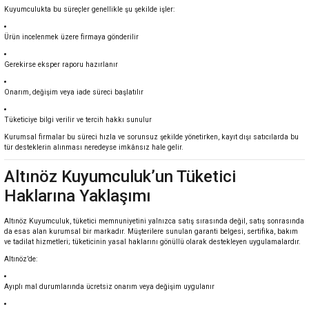
Kuyumculukta bu süreçler genellikle şu şekilde işler:
Ürün incelenmek üzere firmaya gönderilir
Gerekirse eksper raporu hazırlanır
Onarım, değişim veya iade süreci başlatılır
Tüketiciye bilgi verilir ve tercih hakkı sunulur
Kurumsal firmalar bu süreci hızla ve sorunsuz şekilde yönetirken, kayıt dışı satıcılarda bu
tür desteklerin alınması neredeyse imkânsız hale gelir.
Altınöz Kuyumculuk’un Tüketici
Haklarına Yaklaşımı
Altınöz Kuyumculuk, tüketici memnuniyetini yalnızca satış sırasında değil, satış sonrasında
da esas alan kurumsal bir markadır. Müşterilere sunulan garanti belgesi, sertifika, bakım
ve tadilat hizmetleri; tüketicinin yasal haklarını gönüllü olarak destekleyen uygulamalardır.
Altınöz’de:
Ayıplı mal durumlarında ücretsiz onarım veya değişim uygulanır