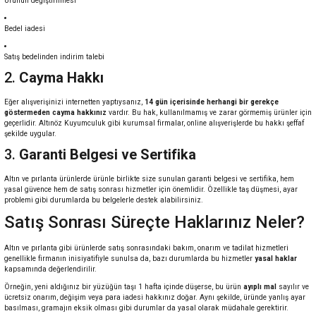
Ürünün değiştirilmesi
Bedel iadesi
Satış bedelinden indirim talebi
2.
Cayma Hakkı
Eğer alışverişinizi internetten yaptıysanız,
14 gün içerisinde herhangi bir gerekçe
göstermeden cayma hakkınız
vardır. Bu hak, kullanılmamış ve zarar görmemiş ürünler için
geçerlidir. Altınöz Kuyumculuk gibi kurumsal firmalar, online alışverişlerde bu hakkı şeffaf
şekilde uygular.
3.
Garanti Belgesi ve Sertifika
Altın ve
pırlanta
ürünlerde ürünle birlikte size sunulan garanti belgesi ve sertifika, hem
yasal güvence hem de satış sonrası hizmetler için önemlidir. Özellikle taş düşmesi, ayar
problemi gibi durumlarda bu belgelerle destek alabilirsiniz.
Satış Sonrası Süreçte Haklarınız Neler?
Altın ve pırlanta gibi ürünlerde satış sonrasındaki bakım, onarım ve tadilat hizmetleri
genellikle firmanın inisiyatifiyle sunulsa da, bazı durumlarda bu hizmetler
yasal haklar
kapsamında değerlendirilir.
Örneğin, yeni aldığınız bir yüzüğün taşı 1 hafta içinde düşerse, bu ürün
ayıplı mal
sayılır ve
ücretsiz onarım, değişim veya para iadesi hakkınız doğar. Aynı şekilde, üründe yanlış ayar
basılması, gramajın eksik olması gibi durumlar da yasal olarak müdahale gerektirir.