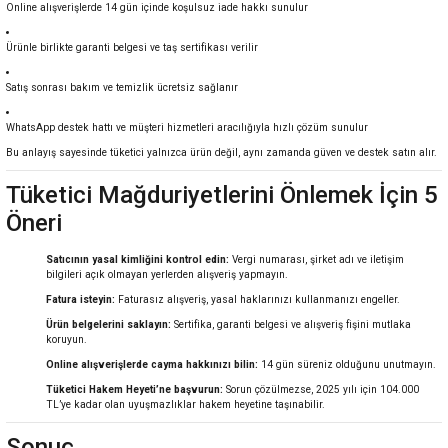
Online alışverişlerde 14 gün içinde koşulsuz iade hakkı sunulur
Ürünle birlikte garanti belgesi ve taş sertifikası verilir
Satış sonrası bakım ve temizlik ücretsiz sağlanır
WhatsApp destek hattı ve müşteri hizmetleri aracılığıyla hızlı çözüm sunulur
Bu anlayış sayesinde tüketici yalnızca ürün değil, aynı zamanda güven ve destek satın alır.
Tüketici Mağduriyetlerini Önlemek İçin 5
Öneri
Satıcının yasal kimliğini kontrol edin:
Vergi numarası, şirket adı ve iletişim
bilgileri açık olmayan yerlerden alışveriş yapmayın.
Fatura isteyin:
Faturasız alışveriş, yasal haklarınızı kullanmanızı engeller.
Ürün belgelerini saklayın:
Sertifika, garanti belgesi ve alışveriş fişini mutlaka
koruyun.
Online alışverişlerde cayma hakkınızı bilin:
14 gün süreniz olduğunu unutmayın.
Tüketici Hakem Heyeti’ne başvurun:
Sorun çözülmezse, 2025 yılı için 104.000
TL’ye kadar olan uyuşmazlıklar hakem heyetine taşınabilir.
Sonuç