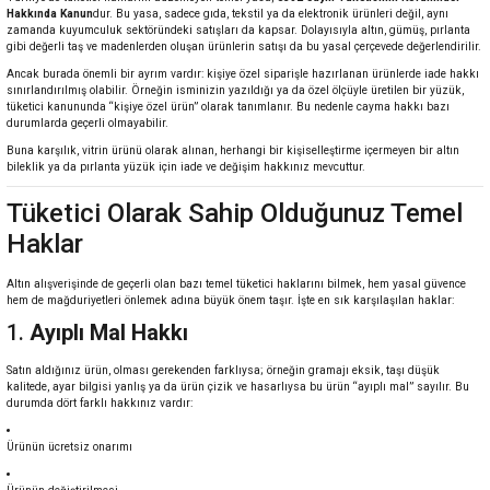
Hakkında Kanun
dur. Bu yasa, sadece gıda, tekstil ya da elektronik ürünleri değil, aynı
zamanda kuyumculuk sektöründeki satışları da kapsar. Dolayısıyla altın, gümüş, pırlanta
gibi değerli taş ve madenlerden oluşan ürünlerin satışı da bu yasal çerçevede değerlendirilir.
Ancak burada önemli bir ayrım vardır: kişiye özel siparişle hazırlanan ürünlerde iade hakkı
sınırlandırılmış olabilir. Örneğin isminizin yazıldığı ya da özel ölçüyle üretilen bir yüzük,
tüketici kanununda “kişiye özel ürün” olarak tanımlanır. Bu nedenle cayma hakkı bazı
durumlarda geçerli olmayabilir.
Buna karşılık, vitrin ürünü olarak alınan, herhangi bir kişiselleştirme içermeyen bir altın
bileklik ya da pırlanta yüzük için iade ve değişim hakkınız mevcuttur.
Tüketici Olarak Sahip Olduğunuz Temel
Haklar
Altın alışverişinde de geçerli olan bazı temel tüketici haklarını bilmek, hem yasal güvence
hem de mağduriyetleri önlemek adına büyük önem taşır. İşte en sık karşılaşılan haklar:
1.
Ayıplı Mal Hakkı
Satın aldığınız ürün, olması gerekenden farklıysa; örneğin gramajı eksik, taşı düşük
kalitede, ayar bilgisi yanlış ya da ürün çizik ve hasarlıysa bu ürün “ayıplı mal” sayılır. Bu
durumda dört farklı hakkınız vardır:
Ürünün ücretsiz onarımı