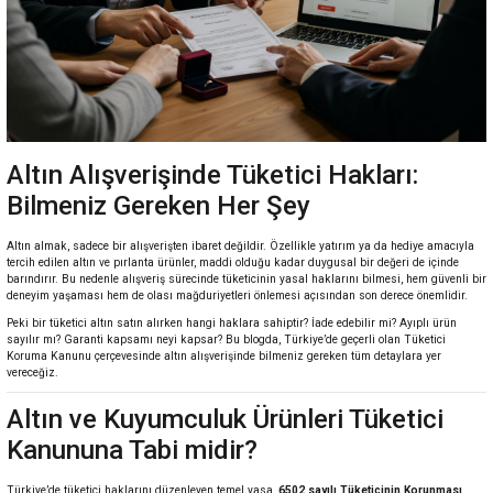
Altın Alışverişinde Tüketici Hakları:
Bilmeniz Gereken Her Şey
Altın almak, sadece bir alışverişten ibaret değildir. Özellikle yatırım ya da hediye amacıyla
tercih edilen altın ve pırlanta ürünler, maddi olduğu kadar duygusal bir değeri de içinde
barındırır. Bu nedenle alışveriş sürecinde tüketicinin yasal haklarını bilmesi, hem güvenli bir
deneyim yaşaması hem de olası mağduriyetleri önlemesi açısından son derece önemlidir.
Peki bir tüketici altın satın alırken hangi haklara sahiptir? İade edebilir mi? Ayıplı ürün
sayılır mı? Garanti kapsamı neyi kapsar? Bu blogda, Türkiye’de geçerli olan Tüketici
Koruma Kanunu çerçevesinde altın alışverişinde bilmeniz gereken tüm detaylara yer
vereceğiz.
Altın ve Kuyumculuk Ürünleri Tüketici
Kanununa Tabi midir?
Türkiye’de tüketici haklarını düzenleyen temel yasa,
6502 sayılı Tüketicinin Korunması