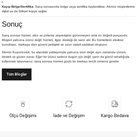
Kayıp Belge/Sertifika:
Satış sonrasında belge veya sertifika kaybedilirse, Altınöz müşterilerine
dijital ya da fiziksel kopya sağlar.
Sonuç
Satış sonrası hizmet, altın ve pırlanta alışverişinin görünmeyen ama en değerli parçasıdır.
Müşteri yalnızca ürünü değil; hizmeti, ilgiyi, desteği de satın alır. Bu hizmetlerin eksiksiz
sunulması, markaya olan güveni pekiştirir ve uzun vadeli sadakati oluşturur.
Altınöz Kuyumculuk, bu alandaki yaklaşımıyla yalnızca ürün değil; aynı zamanda çözüm,
destek ve güven sunar. Eğer bir ürünü sadece bugün için değil, yarın da gönül rahatlığıyla
kullanmak istiyorsanız; satış sonrası hizmeti güçlü bir markayı tercih etmeniz gerekir.
Tüm Bloglar
Ölçü Değişimi
İade ve Değişim
Kargo Bedava