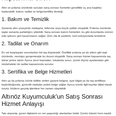
Altın ve pırlanta ürünlerde sunulan satış sonrası hizmetler genellikle üç ana başlıkta
toplanabilir: bakım, tadilat ve belge/sertifika desteği.
1. Bakım ve Temizlik
Zamanla altın yüzeyinde matlaşma, kirlenme veya küçük çizikler oluşabilir. Pırlanta ürünlerde
taşlar zamanla parlaklığını yitirebilir. Satış sonrası bakım hizmetleri, bu gibi durumlarda ürünün
eski ışıltısını geri kazanmasını sağlar. Ürün cila ile parlatılır, özel solüsyonlarla temizlenir.
2. Tadilat ve Onarım
En sık karşılaşılan sorunlardan biri taş düşmesidir. Özellikle pırlanta ya da zirkon gibi taşlı
ürünlerde, montajın gevşemesiyle bu durum oluşabilir. Satış sonrası hizmet kapsamında taş
tekrar yerine takılır. Ayrıca zincir kopmaları, tokalarda sorun, yüzük ölçüsü ayarlamaları gibi
müdahaleler de tadilat kapsamında sunulur.
3. Sertifika ve Belge Hizmetleri
Altın ya da pırlanta ürünle birlikte verilen garanti belgesi, ayar bilgisi ya da taş sertifikası
kaybolduğunda, güvenilir markalar yedek belge sağlar. Ayrıca ürünle ilgili kayıtlar dijital olarak
tutulur, böylece geçmiş işlemlere her zaman ulaşılabilir.
Altınöz Kuyumculuk’un Satış Sonrası
Hizmet Anlayışı
Takı alışverişi, güven ilişkisinin en net yaşandığı alanlardan biridir. Çünkü tüketici hem maddi