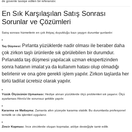
de güvenle tavsiye edilen bir referanstır.
En Sık Karşılaşılan Satış Sonrası
Sorunlar ve Çözümleri
Satış sonrası hizmetlerin en çok ihtiyaç duyulduğu bazı yaygın durumlar şunlardır:
Pırlanta yüzüklerde nadir olması ile beraber daha
Taş Düşmesi:
çok zirkon taşlı ürünlerde sık görülebilen bir durumdur.
Pırlanatda taş düşmesi yapılacak uzman ekspertizinden
sonra hatanın imalat ya da kullanım hatası olup olmadığı
belirlenir ve ona göre gerekli işlem yapılır. Zirkon taşlarda her
türlü tadilat ücretsiz olarak yapılır.
Yüzük Ölçüsünün Uymaması:
Hediye alınan yüzüklerde ölçü problemleri sık yaşanır. Ölçü
ayarlaması Altınöz’de sorunsuz şekilde yapılır.
Kararma ve Matlaşma:
Zamanla altın yüzeyde kararma olabilir. Bu durumlarda profesyonel
temizlik ve cila işlemleri uygulanır.
Zincir Kopması:
İnce zincirlerde oluşan kopmalar, atölye desteğiyle tamir edilir.