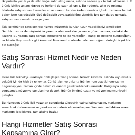
Bir
pırlanta yüzük
ya da
altın kolye
satın aldığınızda, aslında sadece şık bir takı almazsınız. O
ürünle birlikte anlam, duygu ve beklenti de satın alırsınız. Bu nedenle, altın ve pırlanta
takılarda satış sonrası hizmetler en az ürünün kendisi kadar önemlidir. Çünkü zamanla her takı
bakım ister, taş düşebilir, ölçü değişebilir veya parlaklığını yitirebilir. İşte tam da bu noktada
satış sonrası destek devreye girer.
Takı sektöründe satış sonrası hizmet; müşteriyle kurulan uzun vadeli ilişkiyi temsil eder.
Sattıktan sonra da müşterisinin yanında olan markalar, yalnızca güven vermez; sadakat de
kazanır. Bu yazıda satış sonrası hizmetlerin ne işe yaradığını, hangi desteklerin sunulduğunu
ve Altınöz Kuyumculuk gibi kurumsal firmaların bu alanda neler sunduğunu detaylı bir şekilde
ele alacağız.
Satış Sonrası Hizmet Nedir ve Neden
Vardır?
Genellikle teknoloji ürünleriyle özdeşleşen “satış sonrası hizmet” kavramı, aslında kuyumculuk
sektörü için de kritik bir rol oynar. Çünkü altın ve pırlanta ürünler hem estetik hem yatırım
değeri taşıyan, zaman içinde bakım ve onarım gerektirebilecek ürünlerdir. Dolayısıyla satış
sonrasında müşteriye sunulan her destek, ürünün ömrünü uzatır ve müşteri memnuniyetini
pekiştirir.
Bu hizmetler; ürünle ilgili yaşanan sorunlarda tüketicinin yalnız kalmamasını, markanın
sorumluluk üstlenmesini ve gerekirse müdahale etmesini kapsar. Yani ürün satıldıktan sonra
markanın ilgisi bitmez, tam aksine başlar.
Hangi Hizmetler Satış Sonrası
Kapsamına Girer?