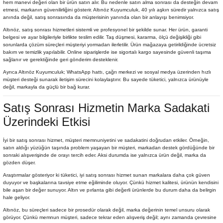
hem manevi değeri olan bir ürün satın alır. Bu nedenle satın alma sonrası da desteğin devam
etmesi, markanın güvenilirliğini gösterir. Altınöz Kuyumculuk, 40 yılı aşkın süredir yalnızca satış
anında değil, satış sonrasında da müşterisinin yanında olan bir anlayışı benimsiyor.
Altınöz, satış sonrası hizmetleri sistemli ve profesyonel bir şekilde sunar. Her ürün, garanti
belgesi ve ayar bilgileriyle birlikte teslim edilir. Taş düşmesi, kararma, ölçü değişikliği gibi
sorunlarda çözüm süreçleri müşteriyi yormadan ilerletilir. Ürün mağazaya getirildiğinde ücretsiz
bakım ve temizlik yapılabilir. Online siparişlerde ise sigortalı kargo sayesinde güvenli taşıma
sağlanır ve gerektiğinde geri gönderim desteklenir.
Ayrıca Altınöz Kuyumculuk; WhatsApp hattı, çağrı merkezi ve sosyal medya üzerinden hızlı
müşteri desteği sunarak iletişim sürecini kolaylaştırır. Bu sayede tüketici, yalnızca ürünüyle
değil, markayla da güçlü bir bağ kurar.
Satış Sonrası Hizmetin Marka Sadakati
Üzerindeki Etkisi
İyi bir satış sonrası hizmet, müşteri memnuniyetini ve sadakatini doğrudan etkiler. Örneğin,
satın aldığı yüzüğün taşında problem yaşayan bir müşteri, markadan destek gördüğünde bir
sonraki alışverişinde de orayı tercih eder. Aksi durumda ise yalnızca ürün değil, marka da
gözden düşer.
Araştırmalar gösteriyor ki tüketici, iyi satış sonrası hizmet sunan markalara daha çok güven
duyuyor ve başkalarına tavsiye etme eğiliminde oluyor. Çünkü hizmet kalitesi, ürünün kendisini
bile aşan bir değer sunuyor. Altın ve pırlanta gibi değerli ürünlerde bu durum daha da belirgin
hale geliyor.
Altınöz, bu süreçleri sadece bir prosedür olarak değil, marka değerinin temel unsuru olarak
görüyor. Çünkü memnun müşteri, sadece tekrar eden alışveriş değil; aynı zamanda çevresine