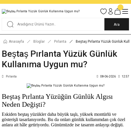
Tüm Alışverişlerde KARGO BEDAVA
Garantili Ve Sigortalı Kargo
Ankara İçi Elden Teslimat İmkanı
24/7 Müşteri Destek Hizmeti
40 Yıllık Güvenin Adresi
Ara
Anasayfa
Bloglar
Pırlanta
Beştaş Pırlanta Yüzük Günlük K
Beştaş Pırlanta Yüzük Günlük
Kullanıma Uygun mu?
Pırlanta
08-06-2026
12:57
Beştaş Pırlanta Yüzüğün Günlük Algısı
Neden Değişti?
Eskiden beştaş yüzükler daha büyük taşlı, yüksek montürlü ve
gösterişli tasarlanıyordu. Bu da onları günlük kullanımdan çok özel
anlara ait hâle getiriyordu. Günümüzde ise tasarım anlayışı değişti.