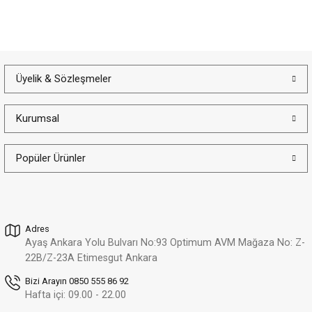
Hediye Kutusu
Güvenli Alışveriş
Taksit İmkanı
Ölçü Değişimi
Üyelik & Sözleşmeler
İade ve Değişim
Kargo Bedava
Kurumsal
Popüler Ürünler
Adres
Ayaş Ankara Yolu Bulvarı No:93 Optimum AVM Mağaza No: Z-
22B/Z-23A Etimesgut Ankara
Bizi Arayın 0850 555 86 92
Hafta içi: 09.00 - 22.00