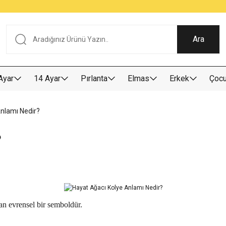
Tüm Alışverişlerde KARGO BEDAVA
Garantili Ve Sigortalı Kargo
Ankara İçi Elden Teslimat İmkanı
24/7 Müşteri Destek Hizmeti
40 Yıllık Güvenin Adresi
Ara
Ayar
14 Ayar
Pırlanta
Elmas
Erkek
Çoc
Anlamı Nedir?
?
an evrensel bir semboldür.