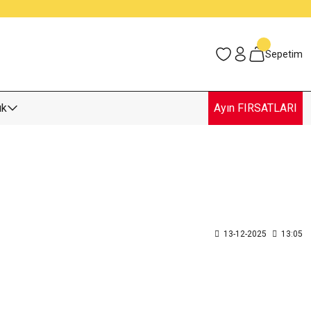
Sepetim
uk
Ayın FIRSATLARI
13-12-2025
13:05