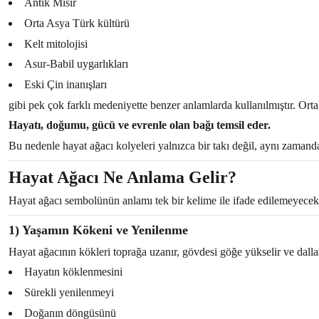
Antik Mısır
Orta Asya Türk kültürü
Kelt mitolojisi
Asur-Babil uygarlıkları
Eski Çin inanışları
gibi pek çok farklı medeniyette benzer anlamlarda kullanılmıştır. Orta
Hayatı, doğumu, gücü ve evrenle olan bağı temsil eder.
Bu nedenle hayat ağacı kolyeleri yalnızca bir takı değil, aynı zaman
Hayat Ağacı Ne Anlama Gelir?
Hayat ağacı sembolünün anlamı tek bir kelime ile ifade edilemeyecek k
1) Yaşamın Kökeni ve Yenilenme
Hayat ağacının kökleri toprağa uzanır, gövdesi göğe yükselir ve dallar
Hayatın köklenmesini
Sürekli yenilenmeyi
Doğanın döngüsünü