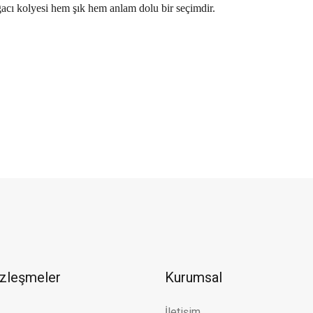
ğacı kolyesi hem şık hem anlam dolu bir seçimdir.
Ölçü Değişimi
İade ve Değişim
Kargo Bedav
özleşmeler
Kurumsal
İletişim