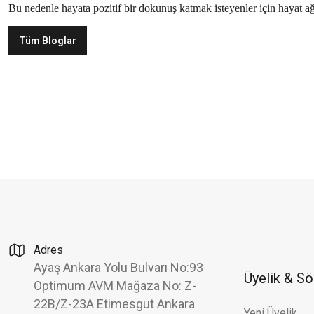
Bu nedenle hayata pozitif bir dokunuş katmak isteyenler için hayat a
Tüm Bloglar
Hediye Kutusu
Güvenli Alışveriş
Taksit İmkanı
Adres
Ayaş Ankara Yolu Bulvarı No:93
Üyelik & S
Optimum AVM Mağaza No: Z-
22B/Z-23A Etimesgut Ankara
Yeni Üyelik