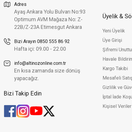
Adres
Ayaş Ankara Yolu Bulvarı No:93
Üyelik & S
Optimum AVM Mağaza No: Z-
22B/Z-23A Etimesgut Ankara
Yeni Üyelik
Üye Girişi
Bizi Arayın 0850 555 86 92
Hafta içi: 09.00 - 22.00
Şifremi Unutt
Havale Bildir
info@altinozonline.com.tr
Kargo Takibi
En kısa zamanda size dönüş
yapacağız.
Mesafeli Satı
Gizlilik ve Güv
Bizi Takip Edin
İptal İade Koşu
Kişisel Veriler