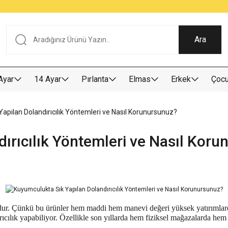
Tüm Alışverişlerde KARGO BEDAVA
Garantili Ve Sigortalı Kargo
Ankara İçi Elden Teslimat İmkanı
24/7 Müşteri Destek Hizmeti
40 Yıllık Güvenin Adresi
Ara
Ayar
14 Ayar
Pırlanta
Elmas
Erkek
Çoc
apılan Dolandırıcılık Yöntemleri ve Nasıl Korunursunuz?
ırıcılık Yöntemleri ve Nasıl Kor
udur. Çünkü bu ürünler hem maddi hem manevi değeri yüksek yatırımlard
dırıcılık yapabiliyor. Özellikle son yıllarda hem fiziksel mağazalarda hem 