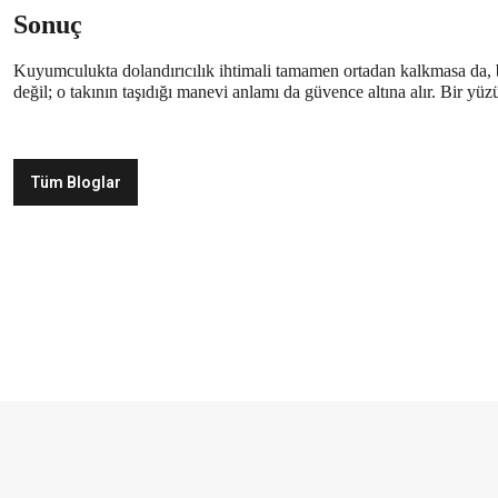
Sonuç
Kuyumculukta dolandırıcılık ihtimali tamamen ortadan kalkmasa da, bil
değil; o takının taşıdığı manevi anlamı da güvence altına alır. Bir yüz
Tüm Bloglar
Hediye Kutusu
Güvenli Alışveriş
Taksit İmkanı