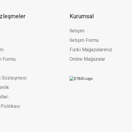
özleşmeler
Kurumsal
İletişim
İletişim Formu
um
Fiziki Mağazalarımız
im Formu
Online Mağazalar
ş Sözleşmesi
enlik
llari
 Politikası