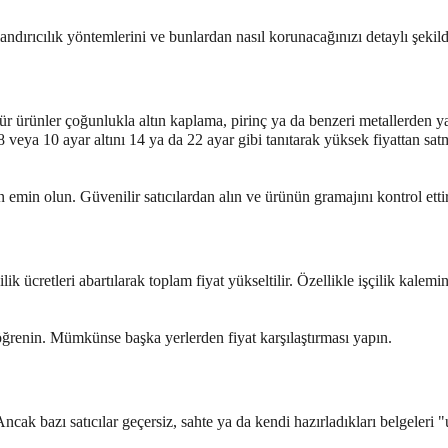
ırıcılık yöntemlerini ve bunlardan nasıl korunacağınızı detaylı şekild
Bu tür ürünler çoğunlukla altın kaplama, pirinç ya da benzeri metallerden 
 veya 10 ayar altını 14 ya da 22 ayar gibi tanıtarak yüksek fiyattan satm
in olun. Güvenilir satıcılardan alın ve ürünün gramajını kontrol ettir
ik ücretleri abartılarak toplam fiyat yükseltilir. Özellikle işçilik kalemi
 öğrenin. Mümkünse başka yerlerden fiyat karşılaştırması yapın.
Ancak bazı satıcılar geçersiz, sahte ya da kendi hazırladıkları belgeleri "u