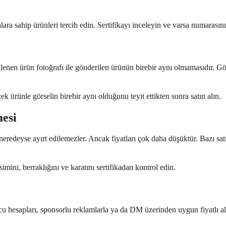
lara sahip ürünleri tercih edin. Sertifikayı inceleyin ve varsa numarası
rgilenen ürün fotoğrafı ile gönderilen ürünün birebir aynı olmamasıdır. Gö
ek ürünle görselin birebir aynı olduğunu teyit ettikten sonra satın alın.
mesi
eredeyse ayırt edilemezler. Ancak fiyatları çok daha düşüktür. Bazı satıcı
esimini, berraklığını ve karatını sertifikadan kontrol edin.
hesapları, sponsorlu reklamlarla ya da DM üzerinden uygun fiyatlı altın