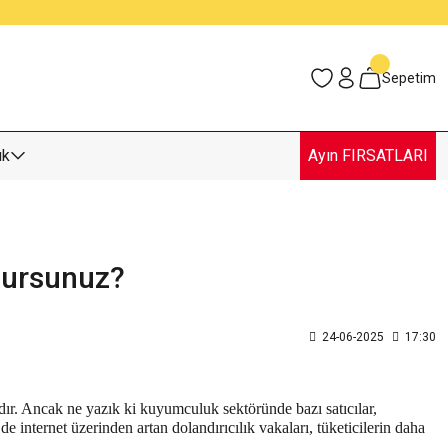
Sepetim
uk
Ayın FIRSATLARI
unursunuz?
24-06-2025
17:30
ır. Ancak ne yazık ki kuyumculuk sektöründe bazı satıcılar,
de internet üzerinden artan dolandırıcılık vakaları, tüketicilerin daha