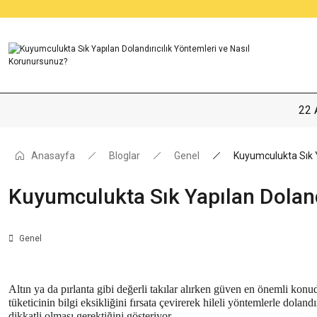
22 
Anasayfa
Bloglar
Genel
Kuyumculukta Sık Y
Kuyumculukta Sık Yapılan Doland
Genel
Altın ya da
pırlanta
gibi değerli takılar alırken güven en önemli kon
tüketicinin bilgi eksikliğini fırsata çevirerek hileli yöntemlerle dolan
dikkatli olması gerektiğini gösteriyor.