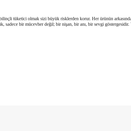
inçli tüketici olmak sizi büyük risklerden korur. Her ürünün arkasında 
ük, sadece bir mücevher değil; bir nişan, bir anı, bir sevgi göstergesidi
Ölçü Değişimi
İade ve Değişim
Kargo Bedav