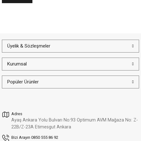
Hediye Kutusu
Güvenli Alışveriş
Taksit İmkanı
Ölçü Değişimi
Üyelik & Sözleşmeler
İade ve Değişim
Kargo Bedava
Kurumsal
Popüler Ürünler
Adres
Ayaş Ankara Yolu Bulvarı No:93 Optimum AVM Mağaza No: Z-
22B/Z-23A Etimesgut Ankara
Bizi Arayın 0850 555 86 92