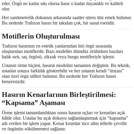
eder. Örgü ne kadar sıkı olursa hasır o kadar dayanıklı ve kaliteli
olur.
Her santimetrelik dokunun arkasında saatler süren titiz emek bulunur.
Bu nedenle Trabzon hasırı bir takıdan çok, bir sanat eseridir.
Motiflerin Oluşturulması
Trabzon hasırının en estetik yanlarından biri örgü sırasında
oluşturulan motiflerdir. Bazı modeller dümdüz örülürken bazıları
balık sırtı, saç örgüsü, zikzak veya burgu motifleriyle işlenir.
Ustanın örme biçimi, hasırın modelini tamamen değiştirir. Bu teknik,
ustadan ustaya farklılık gösterebilir ve her ustanın kendi “imzası”
olan özel örgü stilleri bulunur. Bu nedenle her Trabzon hasırı
benzersizdir.
Hasırın Kenarlarının Birleştirilmesi:
“Kapsama” Aşaması
Örme işlemi tamamlandıktan sonra hasırın uçları ve kenarları açık
hâlde olur. Ustalar bu açık dokuyu sağlamlaştırmak için “kapsama”
adı verilen bir işlem yapar. Kenar kısımlar ince altın tellerle çevrilir
ve örgünün sökülmemesi sağlanır.