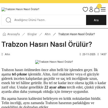
Tüm Alışverişlerde KARGO BEDAVA
Garantili Ve Sigortalı Kargo
Ankara İçi Elden Teslimat İmkanı
24/7 Müşteri Destek Hizmeti
40 Yıllık Güvenin Adresi
Ara
Anasayfa
Bloglar
Altın
Trabzon Hasırı Nasıl Örülür?
Trabzon Hasırı Nasıl Örülür?
Altın
23-11-2025
14:57
Trabzon hasırı örülmeden önce altın belli bir işlemden geçer. İlk
aşama
tel çekme
işlemidir. Altın, özel makineler veya el gücüyle
giderek incelen kalıplardan geçirilir ve saç teli inceliğinde uzun,
esnek bir tel hâline getirilir. Bu tel ne kadar ince olursa işçilik o kadar
zarif olur. Ustalar genellikle
22 ayar altını
tercih eder, çünkü yüksek
ayarda altın daha yumuşak olduğu için örmeye uygundur.
Bu aşama hasırın kalitesini belirleyen en kritik noktalardan biridir.
Telin inceliği, aynı zamanda Trabzon hasırının parlaklığını ve
esnekliğini de doğrudan etkiler.