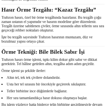
Hasır Örme Tezgâhı: “Kazaz Tezgâhı”
Trabzon hasırı, özel bir örme tezgâhında hazırlanır. Bu tezgâh çoğu
zaman ustanın el yapımıdır ve hasırın modeline göre düzenlenir.
Tezgâh üzerine sabitlenen çiviler, örme sırasında altın tellerin sıra sıra
geçeceği rehber noktaları oluşturur.
İşte bu tezgâh sayesinde Trabzon hasırının muntazam, düz ve
bozulmaz yapısı ortaya çıkar.
Örme Tekniği: Bile Bilek Sabır İşi
Trabzon hasırı örme işlemi, tıpkı kilim dokur gibi sabır ve dikkat
gerektirir. Tel hâline getirilen altın, tezgâha adım adım geçirilir.
Örme işlemi şu şekilde ilerler:
Altın tel, tek tek çivilere dolandırılır.
Usta her tel sırasını bir öncekiyle geçirerek sıkılaştırır.
Teller birbirine ince düğümlerle bağlanır.
Her sıra tamamlandıkça hasır dokusu oluşmaya başlar.
Bu işlem yüzlerce hatta binlerce telin birbirine geçirilmesiyle devam