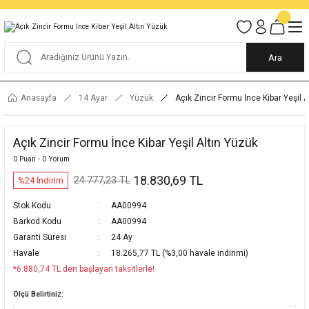
Tüm Alışverişlerde KARGO BEDAVA
Garantili Ve Sigortalı Kargo
Ankara İçi Elden Teslimat İmkanı
24/7 Müşteri Destek Hizmeti
40 Yıllık Güvenin Adresi
Ara
Anasayfa
14 Ayar
Yüzük
Açık Zincir Formu İnce Kibar Yeşil 
Açık Zincir Formu İnce Kibar Yeşil Altın Yüzük
0 Puan - 0 Yorum
18.830,69 TL
24.777,23 TL
%24 İndirim
Stok Kodu
AA00994
Barkod Kodu
AA00994
Garanti Süresi
24 Ay
Havale
18.265,77 TL (%3,00 havale indirimi)
*6.880,74 TL den başlayan taksitlerle!
Ölçü Belirtiniz: