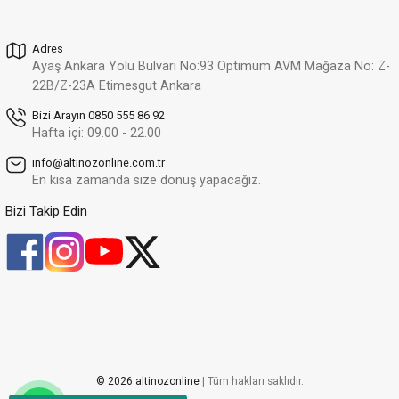
12.455,24 TL
Adres
Altınöz Mücevherat
%32
Ayaş Ankara Yolu Bulvarı No:93 Optimum AVM Mağaza No: Z-
Zirkon Taşlı Modern Tasarım Çift Sıra Ayartlanabilir Yeşil Altın Yüzük
Yeni
22B/Z-23A Etimesgut Ankara
25.310,10 TL
17.210,87 TL
Bizi Arayın 0850 555 86 92
Hafta içi: 09.00 - 22.00
Altınöz Mücevherat
%30
info@altinozonline.com.tr
Modern Ve Zarif Tasarım Şık Yeşil Altın Yüzük
Yeni
En kısa zamanda size dönüş yapacağız.
24.643,99 TL
17.250,79 TL
Bizi Takip Edin
Altınöz Mücevherat
%30
Zirkon Taşlı Modern Tasarım Şık Yeşil Altın Yüzük
Yeni
34.634,81 TL
24.244,37 TL
Altınöz Mücevherat
%30
Zirkon Ve Quartz Taşlı Şövalye Model Şık Yeşil Altın Yüzük
Yeni
20.647,66 TL
© 2026 altinozonline
| Tüm hakları saklıdır.
14.453,36 TL