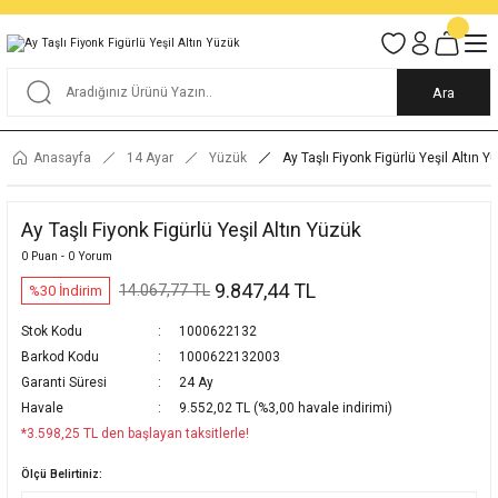
Tüm Alışverişlerde KARGO BEDAVA
Garantili Ve Sigortalı Kargo
Ankara İçi Elden Teslimat İmkanı
24/7 Müşteri Destek Hizmeti
40 Yıllık Güvenin Adresi
Ara
Anasayfa
14 Ayar
Yüzük
Ay Taşlı Fiyonk Figürlü Yeşil Altın Y
Ay Taşlı Fiyonk Figürlü Yeşil Altın Yüzük
0 Puan - 0 Yorum
9.847,44 TL
14.067,77 TL
%30 İndirim
Stok Kodu
1000622132
Barkod Kodu
1000622132003
Garanti Süresi
24 Ay
Havale
9.552,02 TL (%3,00 havale indirimi)
*3.598,25 TL den başlayan taksitlerle!
Ölçü Belirtiniz: