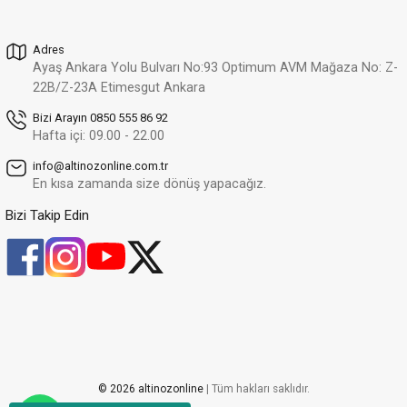
12.527,03 TL
Adres
Altınöz Mücevherat
%32
Ayaş Ankara Yolu Bulvarı No:93 Optimum AVM Mağaza No: Z-
Zirkon Taşlı Modern Tasarım Çift Sıra Ayartlanabilir Yeşil Altın Yüzük
Yeni
22B/Z-23A Etimesgut Ankara
25.456,00 TL
17.310,08 TL
Bizi Arayın 0850 555 86 92
Hafta içi: 09.00 - 22.00
Altınöz Mücevherat
%30
info@altinozonline.com.tr
Modern Ve Zarif Tasarım Şık Yeşil Altın Yüzük
Yeni
En kısa zamanda size dönüş yapacağız.
24.786,05 TL
17.350,23 TL
Bizi Takip Edin
Altınöz Mücevherat
%30
Zirkon Taşlı Modern Tasarım Şık Yeşil Altın Yüzük
Yeni
34.834,46 TL
24.384,12 TL
Altınöz Mücevherat
%30
Zirkon Ve Quartz Taşlı Şövalye Model Şık Yeşil Altın Yüzük
Yeni
20.766,68 TL
© 2026 altinozonline
| Tüm hakları saklıdır.
14.536,68 TL