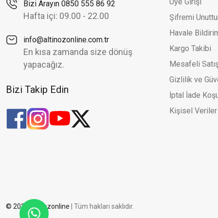
Üye Girişi
Bizi Arayın 0850 555 86 92
Halat Zincir Ve Simli Toplu Şık İki Renk Altın Küpe
Zirk
Yeni
Ye
Hafta içi: 09.00 - 22.00
Şifremi Unutt
25.176,86 TL
35.966,94 TL
Havale Bildir
info@altinozonline.com.tr
Kargo Takibi
En kısa zamanda size dönüş
yapacağız.
Mesafeli Satı
Gizlilik ve Güv
Bizi Takip Edin
İptal İade Koşu
Kişisel Veriler
© 2026 altinozonline
| Tüm hakları saklıdır.