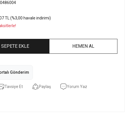
0486004
07 TL (%3,00 havale indirimi)
sitlerle!
SEPETE EKLE
HEMEN AL
ortalı Gönderim
Tavsiye Et
Paylaş
Yorum Yaz