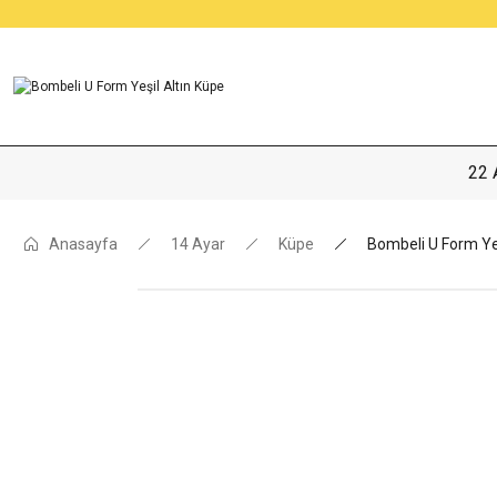
22 
Anasayfa
14 Ayar
Küpe
Bombeli U Form Yeş