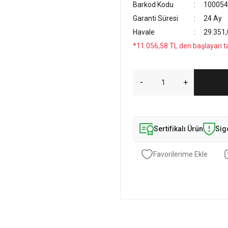
Barkod Kodu
100054
Garanti Süresi
24 Ay
Havale
29.351,
*11.056,58 TL den başlayan tak
Sertifikalı Ürün
Sig