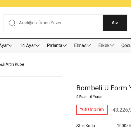
Tüm Alışverişlerde KARGO BEDAVA
Garantili Ve Sigortalı Kargo
Ankara İçi Elden Teslimat İmkanı
24/7 Müşteri Destek Hizmeti
40 Yıllık Güvenin Adresi
Ara
Ayar
14 Ayar
Pırlanta
Elmas
Erkek
Çoc
il Altın Küpe
Bombeli U Form Y
0 Puan - 0 Yorum
43.226,
%30 İndirim
Stok Kodu
100054