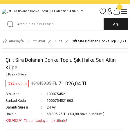
Tüm Alışverişlerde KARGO BEDAVA
Garantili Ve Sigortalı Kargo
Ankara İçi Elden Teslimat İmkanı
24/7 Müşteri Destek Hizmeti
40 Yıllık Güvenin Adresi
Ara
Anasayfa
22 Ayar
Küpe
Çift Sıra Dolanan Dorika Toplu Şık Ha
Çift Sıra Dolanan Dorika Toplu Şık Halka Sarı Altın
Küpe
0 Puan - 0 Yorum
71.026,04 TL
104.450,05 TL
%32 İndirim
Stok Kodu
1000754521
Barkod Kodu
1000754521003
Garanti Süresi
24 Ay
Havale
68.895,25 TL (%3,00 havale indirimi)
*25.952,91 TL den başlayan taksitlerle!