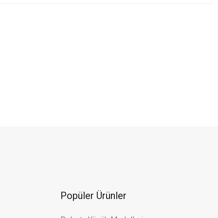
Altın Kelepçe Bilezik
L
a
Kelepçe Bilezik
Popüler Ürünler