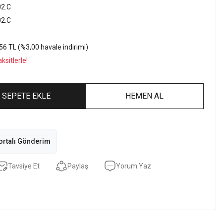
2.C
2.C
56 TL (%3,00 havale indirimi)
sitlerle!
SEPETE EKLE
HEMEN AL
ortalı Gönderim
Tavsiye Et
Paylaş
Yorum Yaz