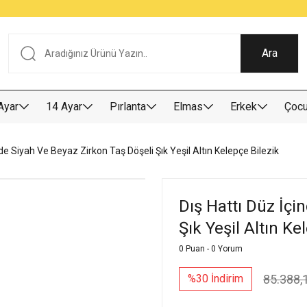
Tüm Alışverişlerde KARGO BEDAVA
Garantili Ve Sigortalı Kargo
Ankara İçi Elden Teslimat İmkanı
24/7 Müşteri Destek Hizmeti
40 Yıllık Güvenin Adresi
Ara
Ayar
14 Ayar
Pırlanta
Elmas
Erkek
Çoc
nde Siyah Ve Beyaz Zirkon Taş Döşeli Şık Yeşil Altın Kelepçe Bilezik
Dış Hattı Düz İçi
Şık Yeşil Altın Ke
0 Puan - 0 Yorum
85.388,
%30 İndirim