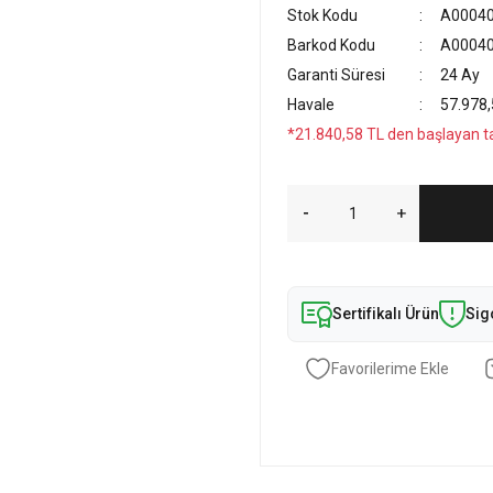
Stok Kodu
A00040
Barkod Kodu
A00040
Garanti Süresi
24 Ay
Havale
57.978,
*21.840,58 TL den başlayan tak
Sertifikalı Ürün
Sig