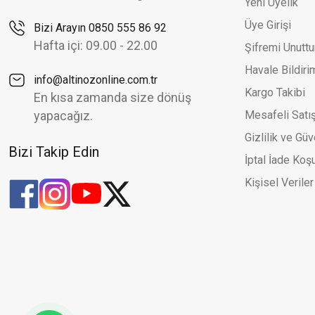
Yeni Üyelik
Altınöz Mücevherat
%30
Üye Girişi
Bizi Arayın 0850 555 86 92
Zirkon Taş Uçlu Modern Tasarım Şık Yeşil Altın Kelepçe Bilez
Yeni
Hafta içi: 09.00 - 22.00
Şifremi Unutt
62.848,88 TL
89.784,12 TL
Havale Bildir
info@altinozonline.com.tr
Kargo Takibi
En kısa zamanda size dönüş
Altınöz Mücevherat
%32
yapacağız.
Mesafeli Satı
Quartz Taşlı Modern Tasarım Şık Yeşil Altın Kelepçe Bilezik
Yeni
Gizlilik ve Güv
58.516,90 TL
86.054,27 TL
Bizi Takip Edin
İptal İade Koşu
Kişisel Veriler