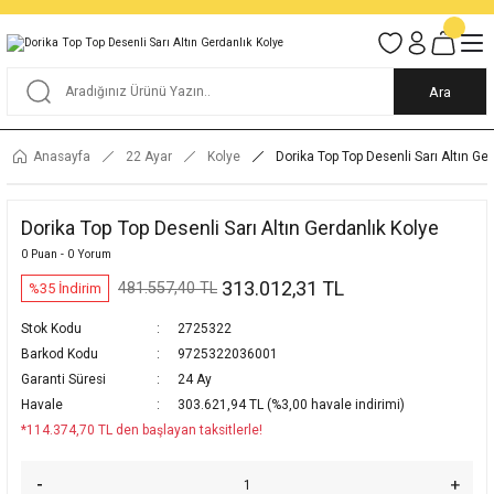
Tüm Alışverişlerde KARGO BEDAVA
Garantili Ve Sigortalı Kargo
Ankara İçi Elden Teslimat İmkanı
24/7 Müşteri Destek Hizmeti
40 Yıllık Güvenin Adresi
Ara
Anasayfa
22 Ayar
Kolye
Dorika Top Top Desenli Sarı Altın Ge
Dorika Top Top Desenli Sarı Altın Gerdanlık Kolye
0 Puan - 0 Yorum
313.012,31 TL
481.557,40 TL
%35 İndirim
Stok Kodu
2725322
Barkod Kodu
9725322036001
Garanti Süresi
24 Ay
Havale
303.621,94 TL (%3,00 havale indirimi)
*114.374,70 TL den başlayan taksitlerle!