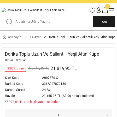
Tüm Alışverişlerde KARGO BEDAVA
Garantili Ve Sigortalı Kargo
Ankara İçi Elden Teslimat İmkanı
24/7 Müşteri Destek Hizmeti
40 Yıllık Güvenin Adresi
Ara
Anasayfa
14 Ayar
Dorika Toplu Uzun Ve Sallantılı Yeşil Altın Küpe
Dorika Toplu Uzun Ve Sallantılı Yeşil Altın Küpe
0 Puan - 0 Yorum
21.819,95 TL
31.171,35 TL
%30 İndirim
Stok Kodu
A007870.C
Barkod Kodu
331A007870150
Garanti Süresi
24 Ay
Havale
21.165,35 TL (%3,00 havale indirimi)
*7.973,01 TL den başlayan taksitlerle!