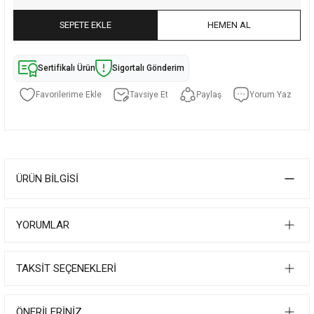
SEPETE EKLE
HEMEN AL
Sertifikalı Ürün
Sigortalı Gönderim
Tavsiye Et
Paylaş
Yorum Yaz
ÜRÜN BILGISI
YORUMLAR
TAKSIT SEÇENEKLERI
ÖNERILERINIZ