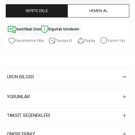
SEPETE EKLE
HEMEN AL
Sertifikalı Ürün
Sigortalı Gönderim
Tavsiye Et
Paylaş
Yorum Yaz
ÜRÜN BILGISI
YORUMLAR
TAKSIT SEÇENEKLERI
ÖNERILERINIZ