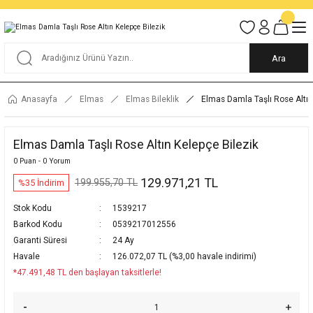
Tüm Alışverişlerde KARGO BEDAVA
Garantili Ve Sigortalı Kargo
Ankara İçi Elden Teslimat İmkanı
24/7 Müşteri Destek Hizmeti
40 Yıllık Güvenin Adresi
Ara
Anasayfa
Elmas
Elmas Bileklik
Elmas Damla Taşlı Rose Altın
Elmas Damla Taşlı Rose Altın Kelepçe Bilezik
0 Puan - 0 Yorum
129.971,21 TL
199.955,70 TL
%35 İndirim
Stok Kodu
1539217
Barkod Kodu
0539217012556
Garanti Süresi
24 Ay
Havale
126.072,07 TL (%3,00 havale indirimi)
*47.491,48 TL den başlayan taksitlerle!