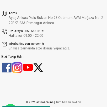
89.709,22 TL
Adres
Altınöz Mücevherat
%35
Ayaş Ankara Yolu Bulvarı No:93 Optimum AVM Mağaza No: Z-
Elmas Zümrüt Taşlı Rose Altın Yüzük
22B/Z-23A Etimesgut Ankara
164.379,66 TL
106.846,78 TL
Bizi Arayın 0850 555 86 92
Hafta içi: 09.00 - 22.00
Altınöz Mücevherat
Altınöz Mücevherat
%35
%35
info@altinozonline.com.tr
Elmas Yakut Taşlı Rose Altın Yüzük
Elmas Tektaş Rose Altın Yüzük
En kısa zamanda size dönüş yapacağız.
64.247,99 TL
72.576,43 TL
41.761,19 TL
47.174,68 TL
Bizi Takip Edin
Altınöz Mücevherat
%35
Elmas Zümrüt Taşlı Rose Altın Yüzük
145.152,86 TL
94.349,36 TL
Altınöz Mücevherat
%35
Elmas Çift Damla Rose Altın Yüzük
142.773,30 TL
© 2026 altinozonline
| Tüm hakları saklıdır.
92.802,65 TL