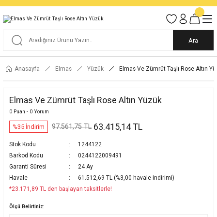
Tüm Alışverişlerde KARGO BEDAVA
Garantili Ve Sigortalı Kargo
Ankara İçi Elden Teslimat İmkanı
24/7 Müşteri Destek Hizmeti
40 Yıllık Güvenin Adresi
Ara
Anasayfa
Elmas
Yüzük
Elmas Ve Zümrüt Taşlı Rose Altın Y
Elmas Ve Zümrüt Taşlı Rose Altın Yüzük
0 Puan - 0 Yorum
63.415,14 TL
97.561,75 TL
%35 İndirim
Stok Kodu
1244122
Barkod Kodu
0244122009491
Garanti Süresi
24 Ay
Havale
61.512,69 TL (%3,00 havale indirimi)
*23.171,89 TL den başlayan taksitlerle!
Ölçü Belirtiniz: