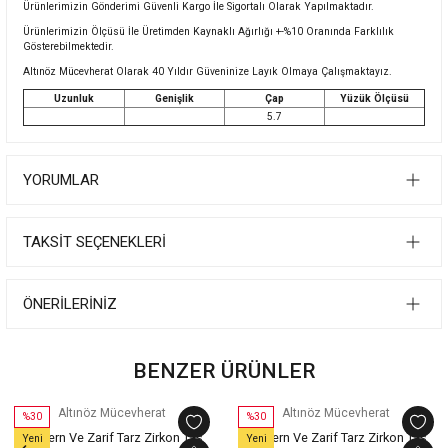
Ürünlerimizin Gönderimi Güvenli Kargo İle Sigortalı Olarak Yapılmaktadır.
Ürünlerimizin Ölçüsü İle Üretimden Kaynaklı Ağırlığı +-%10 Oranında Farklılık
Gösterebilmektedir.
Altınöz Mücevherat Olarak 40 Yıldır Güveninize Layık Olmaya Çalışmaktayız.
Uzunluk
Genişlik
Çap
Yüzük Ölçüsü
5.7
YORUMLAR
TAKSIT SEÇENEKLERI
ÖNERILERINIZ
BENZER ÜRÜNLER
Altınöz Mücevherat
Altınöz Mücevherat
%30
%30
Modern Ve Zarif Tarz Zirkon Taş
Modern Ve Zarif Tarz Zirkon Taş
Yeni
Yeni