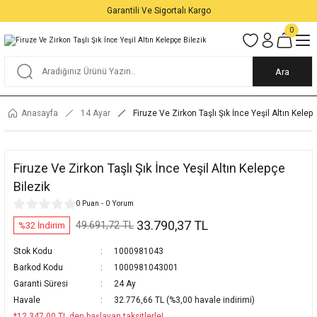
Garantili Ve Sigortalı Kargo
0
Ara
Anasayfa
14 Ayar
Firuze Ve Zirkon Taşlı Şık İnce Yeşil Altın Kelep
Firuze Ve Zirkon Taşlı Şık İnce Yeşil Altın Kelepçe
Bilezik
0 Puan - 0 Yorum
33.790,37 TL
49.691,72 TL
%32 İndirim
Stok Kodu
1000981043
Barkod Kodu
1000981043001
Garanti Süresi
24 Ay
Havale
32.776,66 TL (%3,00 havale indirimi)
*12.347,00 TL den başlayan taksitlerle!