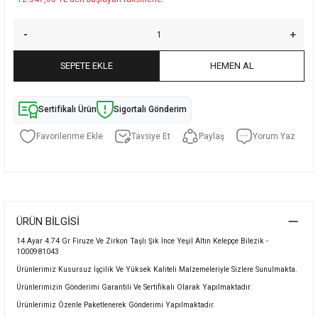
SEPETE EKLE
HEMEN AL
Sertifikalı Ürün
Sigortalı Gönderim
Tavsiye Et
Paylaş
Yorum Yaz
ÜRÜN BILGISI
14 Ayar 4.74 Gr Firuze Ve Zirkon Taşlı Şık İnce Yeşil Altın Kelepçe Bilezik -
1000981043
Ürünlerimiz Kusursuz İşçilik Ve Yüksek Kaliteli Malzemeleriyle Sizlere Sunulmakta.
Ürünlerimizin Gönderimi Garantili Ve Sertifikalı Olarak Yapılmaktadır.
Ürünlerimiz Özenle Paketlenerek Gönderimi Yapılmaktadır.