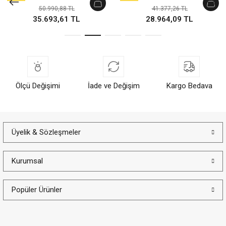
Detaylı Yeşil Altın Kelepçe Bilezik
Detaylı Yeşil Altın Kelepçe Bilezik
50.990,88 TL
41.377,26 TL
35.693,61 TL
28.964,09 TL
Ölçü Değişimi
İade ve Değişim
Kargo Bedava
Üyelik & Sözleşmeler
Kurumsal
Popüler Ürünler