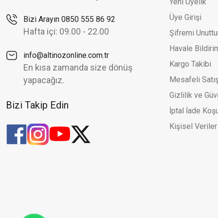
Yeni Üyelik
Altınöz Mücevherat
%30
Üye Girişi
Bizi Arayın 0850 555 86 92
Zirkon Taş Klips Ve Çerçeveli Yuvarlak Plaka Şık Yeşil Altın 
Yeni
Hafta içi: 09.00 - 22.00
Şifremi Unutt
46.151,58 TL
65.930,82 TL
Havale Bildir
info@altinozonline.com.tr
Kargo Takibi
En kısa zamanda size dönüş
Altınöz Mücevherat
%20
yapacağız.
Mesafeli Satı
Yüzeyi Kalem Traşlı K Harfi Şık Yeşil Altın Brolog Kolye Ucu
Yeni
Gizlilik ve Güv
4.624,92 TL
5.781,15 TL
Bizi Takip Edin
İptal İade Koşu
Kişisel Veriler