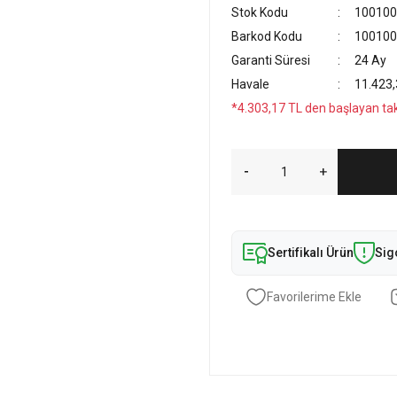
Stok Kodu
100100
Barkod Kodu
100100
Garanti Süresi
24 Ay
Havale
11.423,
*4.303,17 TL den başlayan taks
Sertifikalı Ürün
Sig