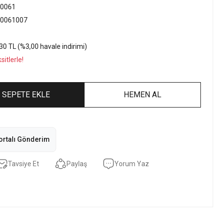
0061
0061007
30 TL (%3,00 havale indirimi)
itlerle!
SEPETE EKLE
HEMEN AL
ortalı Gönderim
Tavsiye Et
Paylaş
Yorum Yaz