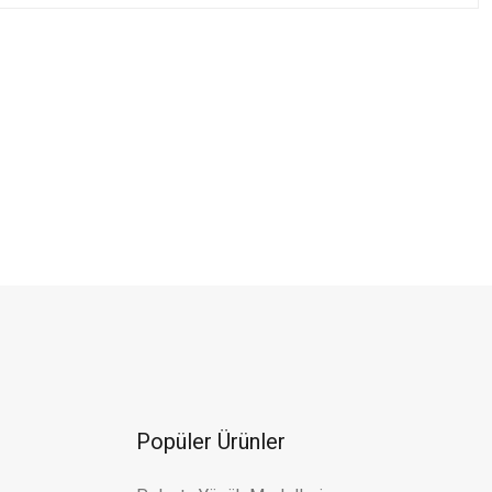
ltın Brolog Kolye Ucu
a
rolog Kolye Ucu
şil Altın Brolog Kolye Ucu
Popüler Ürünler
TL