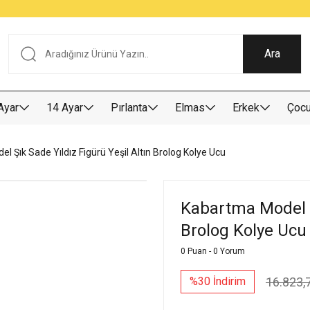
Tüm Alışverişlerde KARGO BEDAVA
Garantili Ve Sigortalı Kargo
Ankara İçi Elden Teslimat İmkanı
24/7 Müşteri Destek Hizmeti
40 Yıllık Güvenin Adresi
Ara
Ayar
14 Ayar
Pırlanta
Elmas
Erkek
Çoc
 Şık Sade Yıldız Figürü Yeşil Altın Brolog Kolye Ucu
Kabartma Model Şı
Brolog Kolye Ucu
0 Puan - 0 Yorum
16.823,
%30 İndirim