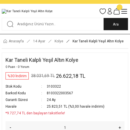
Tüm Alışverişlerde KARGO BEDAVA
Garantili Ve Sigortalı Kargo
Ankara İçi Elden Teslimat İmkanı
24/7 Müşteri Destek Hizmeti
40 Yıllık Güvenin Adresi
Ara
Anasayfa
14 Ayar
Kolye
Kar Taneli Kalpli Yeşil Altın Kolye
Kar Taneli Kalpli Yeşil Altın Kolye
0 Puan - 0 Yorum
26.622,18 TL
38.031,69 TL
%30 İndirim
Stok Kodu
3103322
Barkod Kodu
8103322003567
Garanti Süresi
24 Ay
Havale
25.823,51 TL (%3,00 havale indirimi)
*9.727,74 TL den başlayan taksitlerle!