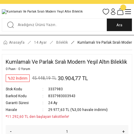
Tüm Alışverişlerde KARGO BEDAVA
Garantili Ve Sigortalı Kargo
Ankara İçi Elden Teslimat İmkanı
24/7 Müşteri Destek Hizmeti
40 Yıllık Güvenin Adresi
Ara
Anasayfa
14 Ayar
Bileklik
Kumlamalı Ve Parlak Sıralı Modern Y
Kumlamalı Ve Parlak Sıralı Modern Yeşil Altın Bileklik
0 Puan - 0 Yorum
30.904,77 TL
45.448,19 TL
%32 İndirim
Stok Kodu
3337983
Barkod Kodu
8337983003943
Garanti Süresi
24 Ay
Havale
29.977,63 TL (%3,00 havale indirimi)
*11.292,60 TL den başlayan taksitlerle!