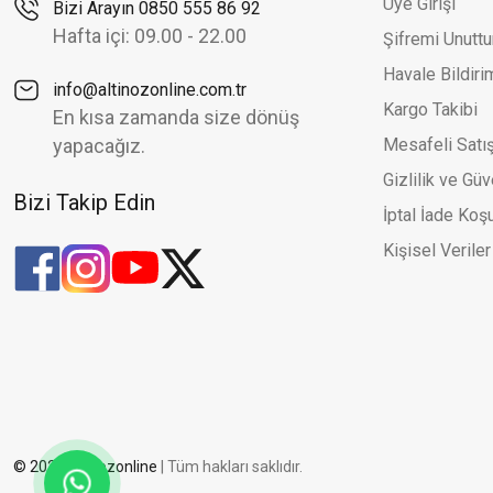
Üye Girişi
Bizi Arayın 0850 555 86 92
Hafta içi: 09.00 - 22.00
Şifremi Unutt
Havale Bildir
info@altinozonline.com.tr
Kargo Takibi
En kısa zamanda size dönüş
yapacağız.
Mesafeli Satı
Gizlilik ve Güv
Bizi Takip Edin
İptal İade Koşu
Kişisel Veriler
© 2026 altinozonline
| Tüm hakları saklıdır.