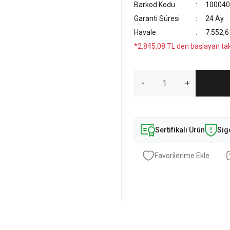
Barkod Kodu
100040
Garanti Süresi
24 Ay
Havale
7.552,6
*2.845,08 TL den başlayan taks
Sertifikalı Ürün
Sig