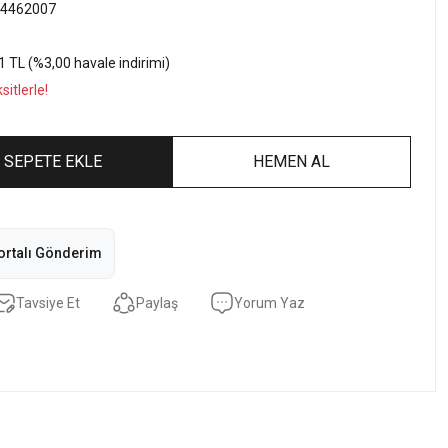
4462007
1 TL (%3,00 havale indirimi)
itlerle!
SEPETE EKLE
HEMEN AL
ortalı Gönderim
Tavsiye Et
Paylaş
Yorum Yaz