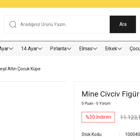
Tüm Alışverişlerde KARGO BEDAVA
Garantili Ve Sigortalı Kargo
Ankara İçi Elden Teslimat İmkanı
24/7 Müşteri Destek Hizmeti
40 Yıllık Güvenin Adresi
Ara
Ayar
14 Ayar
Pırlanta
Elmas
Erkek
Çoc
Yeşil Altın Çocuk Küpe
Mine Civciv Figür
0 Puan - 0 Yorum
11.123,
%30 İndirim
Stok Kodu
100040