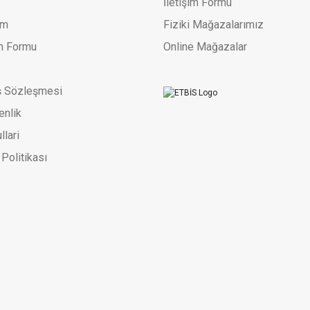
İletişim Formu
um
Fiziki Mağazalarımız
im Formu
Online Mağazalar
ş Sözleşmesi
enlik
llari
 Politikası