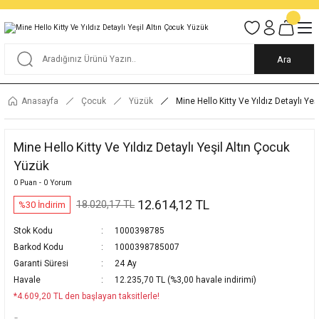
Tüm Alışverişlerde KARGO BEDAVA
Garantili Ve Sigortalı Kargo
Ankara İçi Elden Teslimat İmkanı
24/7 Müşteri Destek Hizmeti
40 Yıllık Güvenin Adresi
Ara
Anasayfa
Çocuk
Yüzük
Mine Hello Kitty Ve Yıldız Detaylı Ye
Mine Hello Kitty Ve Yıldız Detaylı Yeşil Altın Çocuk
Yüzük
0 Puan - 0 Yorum
12.614,12 TL
18.020,17 TL
%30 İndirim
Stok Kodu
1000398785
Barkod Kodu
1000398785007
Garanti Süresi
24 Ay
Havale
12.235,70 TL (%3,00 havale indirimi)
*4.609,20 TL den başlayan taksitlerle!