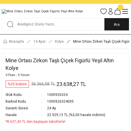
Tüm Alışverişlerde KARGO BEDAVA
Garantili Ve Sigortalı Kargo
Ankara İçi Elden Teslimat İmkanı
24/7 Müşteri Destek Hizmeti
40 Yıllık Güvenin Adresi
Ara
Anasayfa
14 Ayar
Kolye
Mine Ortası Zirkon Taşlı Çiçek Figürl
Mine Ortası Zirkon Taşlı Çiçek Figürlü Yeşil Altın
Kolye
0 Puan - 0 Yorum
23.638,27 TL
36.366,58 TL
%35 İndirim
Stok Kodu
1000926324
Barkod Kodu
1000926324005
Garanti Süresi
24 Ay
Havale
22.929,13 TL (%3,00 havale indirimi)
*8.637,43 TL den başlayan taksitlerle!