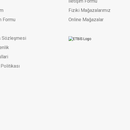
İletişim Formu
um
Fiziki Mağazalarımız
im Formu
Online Mağazalar
ş Sözleşmesi
enlik
llari
 Politikası