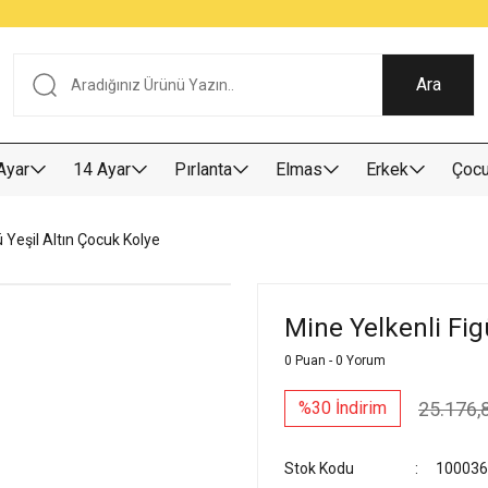
Tüm Alışverişlerde KARGO BEDAVA
Garantili Ve Sigortalı Kargo
Ankara İçi Elden Teslimat İmkanı
24/7 Müşteri Destek Hizmeti
40 Yıllık Güvenin Adresi
Ara
Ayar
14 Ayar
Pırlanta
Elmas
Erkek
Çoc
ü Yeşil Altın Çocuk Kolye
Mine Yelkenli Fig
0 Puan - 0 Yorum
25.176,
%30 İndirim
Stok Kodu
100036