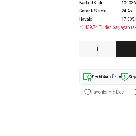
Barkod Kodu
100036
Garanti Süresi
24 Ay
Havale
17.095,
*6.439,74 TL den başlayan taks
Sertifikalı Ürün
Sig