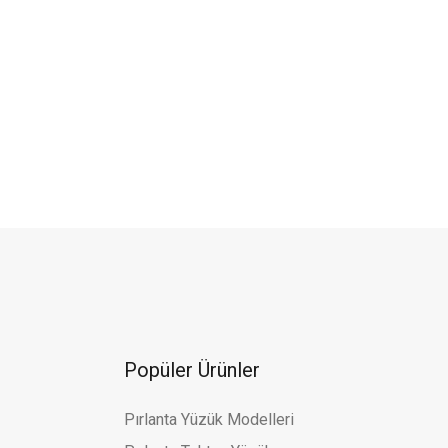
nöz Mücevherat
Plakalı Yeşil Altın Çocuk Bileklik
35.807,09 TL
 TL
Altınöz Mücevherat
a
%30
ik
Nazar Boncuklu Plaka Yeşil Altın Çocuk Bileklik
L
19.348,86 TL
27.641,24 TL
 Mücevherat
rlü Yeşil Altın Çocuk Küpe
Popüler Ürünler
7.413,19 TL
Pırlanta Yüzük Modelleri