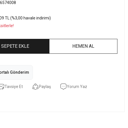
6574008
09 TL (%3,00 havale indirimi)
itlerle!
SEPETE EKLE
HEMEN AL
ortalı Gönderim
Tavsiye Et
Paylaş
Yorum Yaz