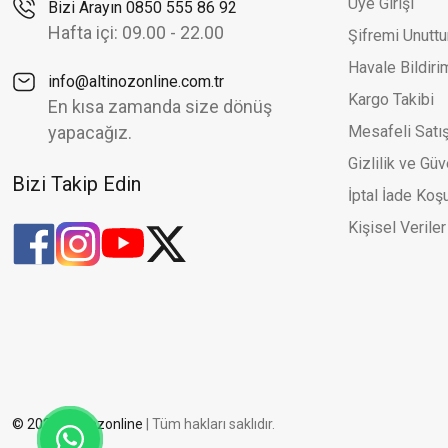
Üye Girişi
Bizi Arayın 0850 555 86 92
Hafta içi: 09.00 - 22.00
Şifremi Unutt
Havale Bildir
info@altinozonline.com.tr
Kargo Takibi
En kısa zamanda size dönüş
yapacağız.
Mesafeli Satı
Gizlilik ve Güv
Bizi Takip Edin
İptal İade Koşu
Kişisel Veriler
© 2026 altinozonline
| Tüm hakları saklıdır.