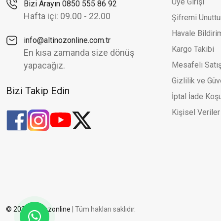
Üye Girişi
Bizi Arayın 0850 555 86 92
Halat Zincir Ve Simli Toplu Şık İki Renk Altın Küpe
Zirk
Yeni
Ye
Hafta içi: 09.00 - 22.00
Şifremi Unutt
24.553,56 TL
35.076,51 TL
Havale Bildir
info@altinozonline.com.tr
Kargo Takibi
En kısa zamanda size dönüş
yapacağız.
Mesafeli Satı
Gizlilik ve Güv
Bizi Takip Edin
İptal İade Koşu
Kişisel Veriler
© 2026 altinozonline
| Tüm hakları saklıdır.