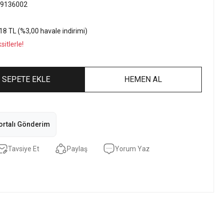
9136002
18 TL (%3,00 havale indirimi)
itlerle!
SEPETE EKLE
HEMEN AL
ortalı Gönderim
Tavsiye Et
Paylaş
Yorum Yaz