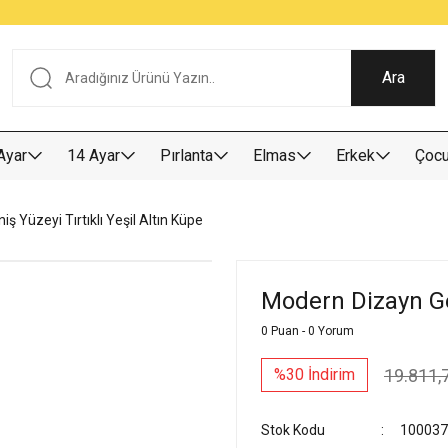
Tüm Alışverişlerde KARGO BEDAVA
Garantili Ve Sigortalı Kargo
Ankara İçi Elden Teslimat İmkanı
24/7 Müşteri Destek Hizmeti
40 Yıllık Güvenin Adresi
Ara
Ayar
14 Ayar
Pırlanta
Elmas
Erkek
Çoc
 Yüzeyi Tırtıklı Yeşil Altın Küpe
Modern Dizayn Gen
0 Puan - 0 Yorum
19.811,
%30 İndirim
Stok Kodu
100037