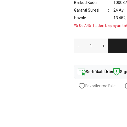
Barkod Kodu
100037
Garanti Süresi
24 Ay
Havale
13.452,
*5.067,45 TL den başlayan taks
Sertifikalı Ürün
Sig