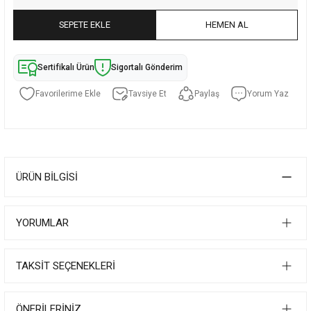
SEPETE EKLE
HEMEN AL
Sertifikalı Ürün
Sigortalı Gönderim
Tavsiye Et
Paylaş
Yorum Yaz
ÜRÜN BILGISI
YORUMLAR
TAKSIT SEÇENEKLERI
ÖNERILERINIZ