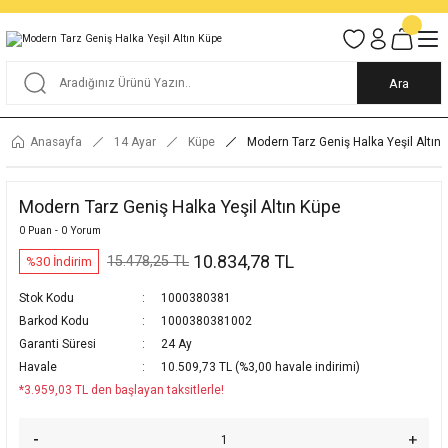
Tüm Alışverişlerde KARGO BEDAVA
Garantili Ve Sigortalı Kargo
Ankara İçi Elden Teslimat İmkanı
24/7 Müşteri Destek Hizmeti
40 Yıllık Güvenin Adresi
Ara
Anasayfa
14 Ayar
Küpe
Modern Tarz Geniş Halka Yeşil Altın
Modern Tarz Geniş Halka Yeşil Altın Küpe
0 Puan - 0 Yorum
10.834,78 TL
15.478,25 TL
%30 İndirim
Stok Kodu
1000380381
Barkod Kodu
1000380381002
Garanti Süresi
24 Ay
Havale
10.509,73 TL (%3,00 havale indirimi)
*3.959,03 TL den başlayan taksitlerle!