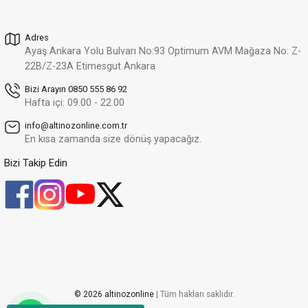
12.455,24 TL
Adres
Altınöz Mücevherat
%32
Ayaş Ankara Yolu Bulvarı No:93 Optimum AVM Mağaza No: Z-
Zirkon Taşlı Modern Tasarım Çift Sıra Ayartlanabilir Yeşil Altın Yüzük
Yeni
22B/Z-23A Etimesgut Ankara
25.310,10 TL
17.210,87 TL
Bizi Arayın 0850 555 86 92
Hafta içi: 09.00 - 22.00
Altınöz Mücevherat
%30
info@altinozonline.com.tr
Modern Ve Zarif Tasarım Şık Yeşil Altın Yüzük
Yeni
En kısa zamanda size dönüş yapacağız.
24.643,99 TL
17.250,79 TL
Bizi Takip Edin
Altınöz Mücevherat
%30
Zirkon Taşlı Modern Tasarım Şık Yeşil Altın Yüzük
Yeni
34.634,81 TL
24.244,37 TL
Altınöz Mücevherat
%30
Zirkon Ve Quartz Taşlı Şövalye Model Şık Yeşil Altın Yüzük
Yeni
20.647,66 TL
© 2026 altinozonline
| Tüm hakları saklıdır.
14.453,36 TL