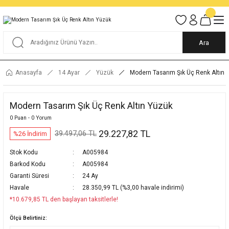
Tüm Alışverişlerde KARGO BEDAVA
Garantili Ve Sigortalı Kargo
Ankara İçi Elden Teslimat İmkanı
24/7 Müşteri Destek Hizmeti
40 Yıllık Güvenin Adresi
Ara
Anasayfa
14 Ayar
Yüzük
Modern Tasarım Şık Üç Renk Altın 
Modern Tasarım Şık Üç Renk Altın Yüzük
0 Puan - 0 Yorum
29.227,82 TL
39.497,06 TL
%26 İndirim
Stok Kodu
A005984
Barkod Kodu
A005984
Garanti Süresi
24 Ay
Havale
28.350,99 TL (%3,00 havale indirimi)
*10.679,85 TL den başlayan taksitlerle!
Ölçü Belirtiniz: