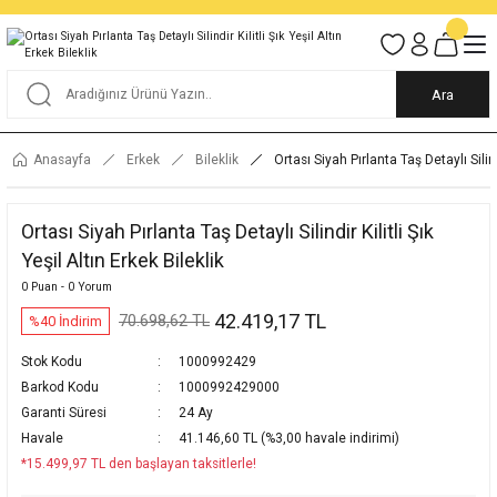
Tüm Alışverişlerde KARGO BEDAVA
Garantili Ve Sigortalı Kargo
Ankara İçi Elden Teslimat İmkanı
24/7 Müşteri Destek Hizmeti
40 Yıllık Güvenin Adresi
Ara
Anasayfa
Erkek
Bileklik
Ortası Siyah Pırlanta Taş Detaylı Silindi
Ortası Siyah Pırlanta Taş Detaylı Silindir Kilitli Şık
Yeşil Altın Erkek Bileklik
0 Puan - 0 Yorum
42.419,17 TL
70.698,62 TL
%40 İndirim
Stok Kodu
1000992429
Barkod Kodu
1000992429000
Garanti Süresi
24 Ay
Havale
41.146,60 TL (%3,00 havale indirimi)
*15.499,97 TL den başlayan taksitlerle!