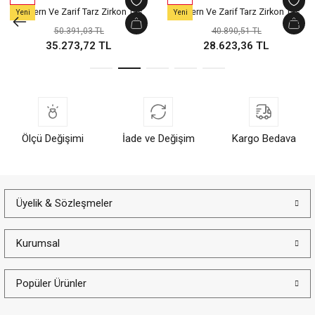
Modern Ve Zarif Tarz Zirkon Taş
Modern Ve Zarif Tarz Zirkon Taş
Yeni
Yeni
Detaylı Yeşil Altın Kelepçe Bilezik
Detaylı Yeşil Altın Kelepçe Bilezik
50.391,03 TL
40.890,51 TL
35.273,72 TL
28.623,36 TL
Ölçü Değişimi
İade ve Değişim
Kargo Bedava
Üyelik & Sözleşmeler
Kurumsal
Popüler Ürünler