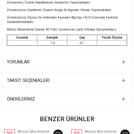
Ürünlerimiz Özenle Paketlenerek Gönderimi Yapılmaktadır.
Ürünlerimizin Gönderimi Güvenli Kargo İle Sigortalı Olarak Yapılmaktadır.
Ürünlerimizin Ölçüsü İle Üretimden Kaynaklı Ağırlığı +-%10 Oranında Farklılık
Gösterebilmektedir.
Altınöz Mücevherat Olarak 40 Yıldır Güveninize Layık Olmaya Çalışmaktayız.
Uzunluk
Genişlik
Çap
Yüzük Ölçüsü
1,4
6,1
YORUMLAR
TAKSIT SEÇENEKLERI
ÖNERILERINIZ
BENZER ÜRÜNLER
Altınöz Mücevherat
Altınöz Mücevherat
%30
%30