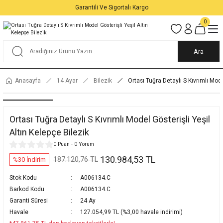
Garantili Ve Sigortalı Kargo
0
Ara
Anasayfa
14 Ayar
Bilezik
Ortası Tuğra Detaylı S Kıvrımlı Mode
Ortası Tuğra Detaylı S Kıvrımlı Model Gösterişli Yeşil
Altın Kelepçe Bilezik
0 Puan - 0 Yorum
130.984,53 TL
187.120,76 TL
%30 İndirim
Stok Kodu
A006134.C
Barkod Kodu
A006134.C
Garanti Süresi
24 Ay
Havale
127.054,99 TL (%3,00 havale indirimi)