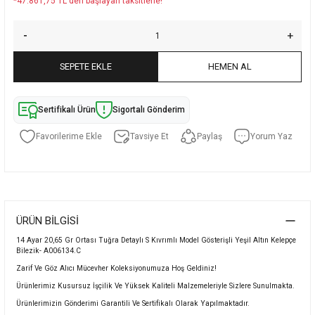
*47.861,75 TL den başlayan taksitlerle!
SEPETE EKLE
HEMEN AL
Sertifikalı Ürün
Sigortalı Gönderim
Tavsiye Et
Paylaş
Yorum Yaz
ÜRÜN BILGISI
14 Ayar 20,65 Gr Ortası Tuğra Detaylı S Kıvrımlı Model Gösterişli Yeşil Altın Kelepçe
Bilezik- A006134.C
Zarif Ve Göz Alıcı Mücevher Koleksiyonumuza Hoş Geldiniz!
Ürünlerimiz Kusursuz İşçilik Ve Yüksek Kaliteli Malzemeleriyle Sizlere Sunulmakta.
Ürünlerimizin Gönderimi Garantili Ve Sertifikalı Olarak Yapılmaktadır.