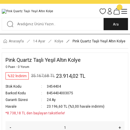
Tüm Alışverişlerde KARGO BEDAVA
Garantili Ve Sigortalı Kargo
Ankara İçi Elden Teslimat İmkanı
24/7 Müşteri Destek Hizmeti
40 Yıllık Güvenin Adresi
Ara
Anasayfa
14 Ayar
Kolye
Pink Quartz Taşlı Yeşil Altın Kolye
Pink Quartz Taşlı Yeşil Altın Kolye
0 Puan - 0 Yorum
23.914,02 TL
35.167,68 TL
%32 İndirim
Stok Kodu
3454404
Barkod Kodu
8454404003075
Garanti Süresi
24 Ay
Havale
23.196,60 TL (%3,00 havale indirimi)
*8.738,18 TL den başlayan taksitlerle!