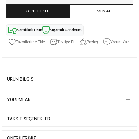
SEPETE EKLE
HEMEN AL
Sertifikalı Ürün
Sigortalı Gönderim
Tavsiye Et
Paylaş
Yorum Yaz
ÜRÜN BILGISI
YORUMLAR
TAKSIT SEÇENEKLERI
ÖNERILERINIZ