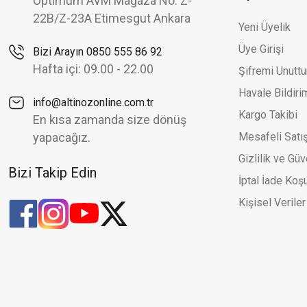
Optimum AVM Mağaza No: Z-
14.096,88 TL
20.138,40 TL
22B/Z-23A Etimesgut Ankara
Yeni Üyelik
Altınöz Mücevherat
%40
Üye Girişi
Bizi Arayın 0850 555 86 92
Pırlanta Takoz Tırnak Klasik Tektaş Beyaz Altın Yüzük
Hafta içi: 09.00 - 22.00
Şifremi Unutt
19.881,31 TL
33.135,52 TL
Havale Bildir
info@altinozonline.com.tr
Kargo Takibi
En kısa zamanda size dönüş
yapacağız.
Mesafeli Satı
Gizlilik ve Güv
Bizi Takip Edin
İptal İade Koşu
Kişisel Veriler