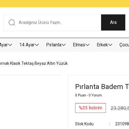
Tüm Alışverişlerde KARGO BEDAVA
Garantili Ve Sigortalı Kargo
Ankara İçi Elden Teslimat İmkanı
24/7 Müşteri Destek Hizmeti
40 Yıllık Güvenin Adresi
Ara
Ayar
14 Ayar
Pırlanta
Elmas
Erkek
Çoc
ırnak Klasik Tektaş Beyaz Altın Yüzük
Pırlanta Badem T
0 Puan - 0 Yorum
23.280,
%35 İndirim
Stok Kodu
231098