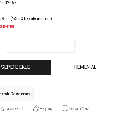
1002667
39 TL (%3,00 havale indirimi)
itlerle!
SEPETE EKLE
HEMEN AL
ortalı Gönderim
Tavsiye Et
Paylaş
Yorum Yaz