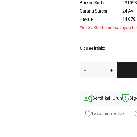
Barkod Kodu
931098
Garanti Süresi
24 Ay
Havale
14.678,
*5.529,36 TL den başlayan taks
Ölçü Belirtiniz:
Sertifikalı Ürün
Sig