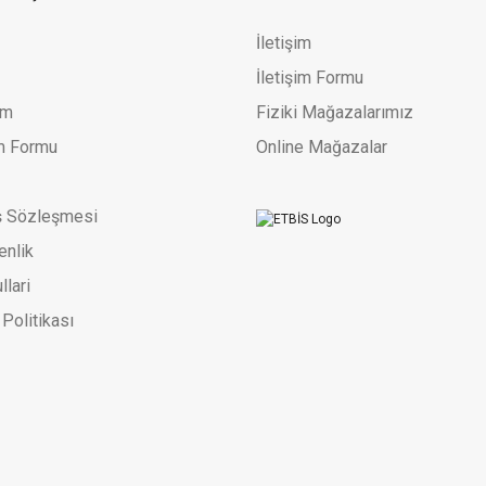
19.340,95 TL
29.755,31 TL
İletişim
İletişim Formu
um
Fiziki Mağazalarımız
im Formu
Online Mağazalar
ş Sözleşmesi
enlik
llari
 Politikası