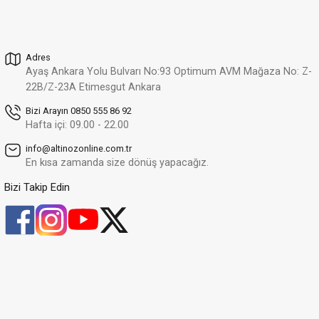
55.939,99 TL
39.157,99 TL
Adres
Altınöz Mücevherat
%30
Ayaş Ankara Yolu Bulvarı No:93 Optimum AVM Mağaza No: Z-
Pırlanta Damla Baget Ve Yuvarlak Kesim Şık Rose Altın Yüzük
Yeni
22B/Z-23A Etimesgut Ankara
68.937,11 TL
48.255,98 TL
Bizi Arayın 0850 555 86 92
Hafta içi: 09.00 - 22.00
Altınöz Mücevherat
%30
info@altinozonline.com.tr
Pırlanta Oval Kesim Şık Rose Altın Yüzük
Yeni
En kısa zamanda size dönüş yapacağız.
48.370,24 TL
33.859,17 TL
Bizi Takip Edin
Altınöz Mücevherat
%40
Pırlanta Takoz Tırnak Klasik Tektaş Beyaz Altın Yüzük
37.134,63 TL
22.280,78 TL
Altınöz Mücevherat
%30
Pırlanta Takoz Tırnak Klasik Tektaş Beyaz Altın Yüzük