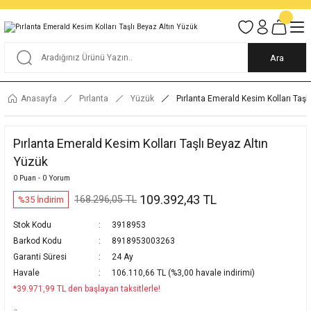
Tüm Alışverişlerde KARGO BEDAVA
Garantili Ve Sigortalı Kargo
Ankara İçi Elden Teslimat İmkanı
24/7 Müşteri Destek Hizmeti
40 Yıllık Güvenin Adresi
Ara
Anasayfa
Pırlanta
Yüzük
Pırlanta Emerald Kesim Kolları Taşl
Pırlanta Emerald Kesim Kolları Taşlı Beyaz Altın
Yüzük
0 Puan - 0 Yorum
109.392,43 TL
168.296,05 TL
%35 İndirim
Stok Kodu
3918953
Barkod Kodu
8918953003263
Garanti Süresi
24 Ay
Havale
106.110,66 TL (%3,00 havale indirimi)
*39.971,99 TL den başlayan taksitlerle!