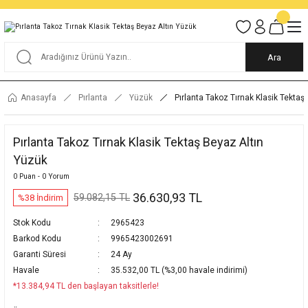
Tüm Alışverişlerde KARGO BEDAVA
Garantili Ve Sigortalı Kargo
Ankara İçi Elden Teslimat İmkanı
24/7 Müşteri Destek Hizmeti
40 Yıllık Güvenin Adresi
Ara
Anasayfa
Pırlanta
Yüzük
Pırlanta Takoz Tırnak Klasik Tektaş
Pırlanta Takoz Tırnak Klasik Tektaş Beyaz Altın
Yüzük
0 Puan - 0 Yorum
36.630,93 TL
59.082,15 TL
%38 İndirim
Stok Kodu
2965423
Barkod Kodu
9965423002691
Garanti Süresi
24 Ay
Havale
35.532,00 TL (%3,00 havale indirimi)
*13.384,94 TL den başlayan taksitlerle!