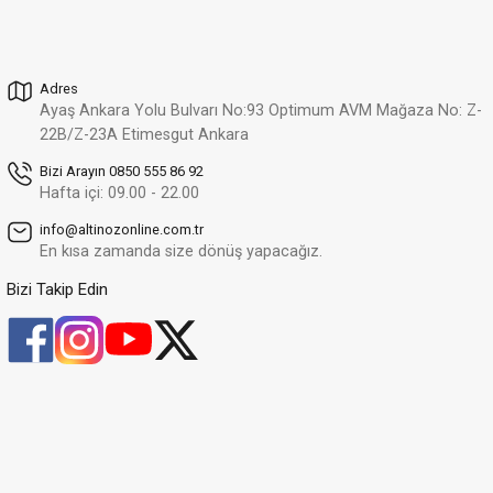
55.939,99 TL
39.157,99 TL
Adres
Altınöz Mücevherat
%30
Ayaş Ankara Yolu Bulvarı No:93 Optimum AVM Mağaza No: Z-
Pırlanta Damla Baget Ve Yuvarlak Kesim Şık Rose Altın Yüzük
Yeni
22B/Z-23A Etimesgut Ankara
68.937,11 TL
48.255,98 TL
Bizi Arayın 0850 555 86 92
Hafta içi: 09.00 - 22.00
Altınöz Mücevherat
%30
info@altinozonline.com.tr
Pırlanta Oval Kesim Şık Rose Altın Yüzük
Yeni
En kısa zamanda size dönüş yapacağız.
48.370,24 TL
33.859,17 TL
Bizi Takip Edin
Altınöz Mücevherat
%40
Pırlanta Takoz Tırnak Klasik Tektaş Beyaz Altın Yüzük
37.134,63 TL
22.280,78 TL
Altınöz Mücevherat
%30
Pırlanta Takoz Tırnak Klasik Tektaş Beyaz Altın Yüzük