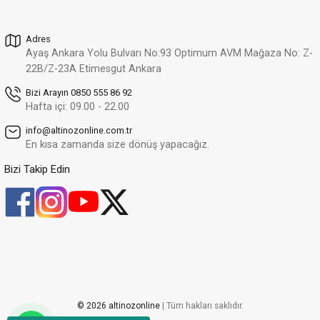
39.157,99 TL
Adres
Altınöz Mücevherat
%30
Ayaş Ankara Yolu Bulvarı No:93 Optimum AVM Mağaza No: Z-
Pırlanta Damla Baget Ve Yuvarlak Kesim Şık Rose Altın Yüzük
Yeni
22B/Z-23A Etimesgut Ankara
68.937,11 TL
48.255,98 TL
Bizi Arayın 0850 555 86 92
Hafta içi: 09.00 - 22.00
Altınöz Mücevherat
%30
info@altinozonline.com.tr
Pırlanta Oval Kesim Şık Rose Altın Yüzük
Yeni
En kısa zamanda size dönüş yapacağız.
48.370,24 TL
33.859,17 TL
Bizi Takip Edin
Altınöz Mücevherat
%40
Pırlanta Takoz Tırnak Klasik Tektaş Beyaz Altın Yüzük
37.134,63 TL
22.280,78 TL
Altınöz Mücevherat
%30
Pırlanta Takoz Tırnak Klasik Tektaş Beyaz Altın Yüzük
20.138,40 TL
© 2026 altinozonline
| Tüm hakları saklıdır.
14.096,88 TL