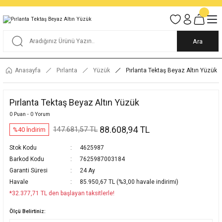
Tüm Alışverişlerde KARGO BEDAVA
Garantili Ve Sigortalı Kargo
Ankara İçi Elden Teslimat İmkanı
24/7 Müşteri Destek Hizmeti
40 Yıllık Güvenin Adresi
Ara
Anasayfa
Pırlanta
Yüzük
Pırlanta Tektaş Beyaz Altın Yüzük
Pırlanta Tektaş Beyaz Altın Yüzük
0 Puan - 0 Yorum
88.608,94 TL
147.681,57 TL
%40 İndirim
Stok Kodu
4625987
Barkod Kodu
7625987003184
Garanti Süresi
24 Ay
Havale
85.950,67 TL (%3,00 havale indirimi)
*32.377,71 TL den başlayan taksitlerle!
Ölçü Belirtiniz: