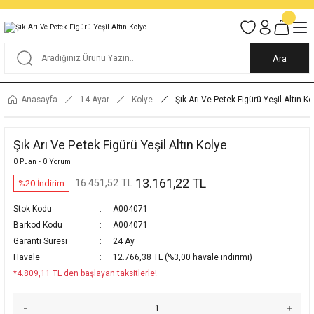
Tüm Alışverişlerde KARGO BEDAVA
Garantili Ve Sigortalı Kargo
Ankara İçi Elden Teslimat İmkanı
24/7 Müşteri Destek Hizmeti
40 Yıllık Güvenin Adresi
Ara
Anasayfa
14 Ayar
Kolye
Şık Arı Ve Petek Figürü Yeşil Altın Ko
Şık Arı Ve Petek Figürü Yeşil Altın Kolye
0 Puan - 0 Yorum
13.161,22 TL
16.451,52 TL
%20 İndirim
Stok Kodu
A004071
Barkod Kodu
A004071
Garanti Süresi
24 Ay
Havale
12.766,38 TL (%3,00 havale indirimi)
*4.809,11 TL den başlayan taksitlerle!