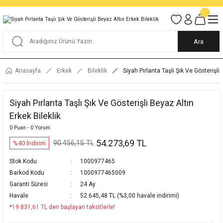
Tüm Alışverişlerde KARGO BEDAVA
Garantili Ve Sigortalı Kargo
Ankara İçi Elden Teslimat İmkanı
24/7 Müşteri Destek Hizmeti
40 Yıllık Güvenin Adresi
Ara
Anasayfa
Erkek
Bileklik
Siyah Pırlanta Taşlı Şık Ve Gösterişli 
Siyah Pırlanta Taşlı Şık Ve Gösterişli Beyaz Altın
Erkek Bileklik
0 Puan - 0 Yorum
54.273,69 TL
90.456,15 TL
%40 İndirim
Stok Kodu
1000977465
Barkod Kodu
1000977465009
Garanti Süresi
24 Ay
Havale
52.645,48 TL (%3,00 havale indirimi)
*19.831,61 TL den başlayan taksitlerle!