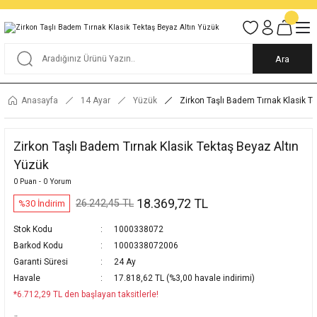
Tüm Alışverişlerde KARGO BEDAVA
Garantili Ve Sigortalı Kargo
Ankara İçi Elden Teslimat İmkanı
24/7 Müşteri Destek Hizmeti
40 Yıllık Güvenin Adresi
Ara
Anasayfa
14 Ayar
Yüzük
Zirkon Taşlı Badem Tırnak Klasik T
Zirkon Taşlı Badem Tırnak Klasik Tektaş Beyaz Altın
Yüzük
0 Puan - 0 Yorum
18.369,72 TL
26.242,45 TL
%30 İndirim
Stok Kodu
1000338072
Barkod Kodu
1000338072006
Garanti Süresi
24 Ay
Havale
17.818,62 TL (%3,00 havale indirimi)
*6.712,29 TL den başlayan taksitlerle!