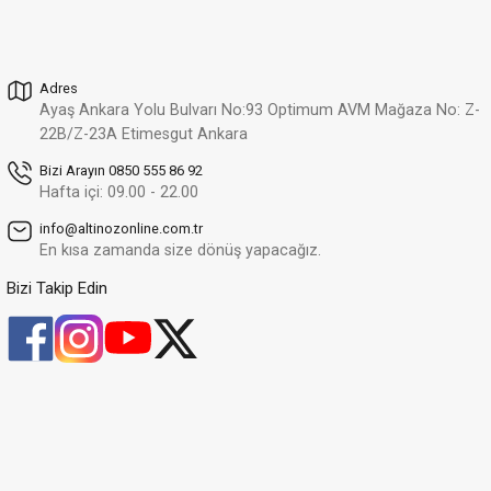
17.863,06 TL
12.146,88 TL
Adres
Altınöz Mücevherat
%32
Ayaş Ankara Yolu Bulvarı No:93 Optimum AVM Mağaza No: Z-
Zirkon Taşlı Modern Tasarım Çift Sıra Ayartlanabilir Yeşil Altın Yüzük
Yeni
22B/Z-23A Etimesgut Ankara
24.683,50 TL
16.784,78 TL
Bizi Arayın 0850 555 86 92
Hafta içi: 09.00 - 22.00
Altınöz Mücevherat
%30
info@altinozonline.com.tr
Modern Ve Zarif Tasarım Şık Yeşil Altın Yüzük
Yeni
En kısa zamanda size dönüş yapacağız.
24.033,88 TL
16.823,72 TL
Bizi Takip Edin
Altınöz Mücevherat
%30
Zirkon Taşlı Modern Tasarım Şık Yeşil Altın Yüzük
Yeni
33.777,35 TL
23.644,15 TL
Altınöz Mücevherat
%30
Zirkon Ve Quartz Taşlı Şövalye Model Şık Yeşil Altın Yüzük
Yeni