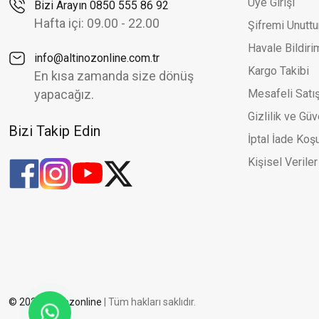
Üye Girişi
Bizi Arayın 0850 555 86 92
Halat Zincir Ve Simli Toplu Şık İki Renk Altın Küpe
Zirk
Yeni
Ye
Hafta içi: 09.00 - 22.00
Şifremi Unutt
25.176,86 TL
35.966,94 TL
Havale Bildir
info@altinozonline.com.tr
Kargo Takibi
En kısa zamanda size dönüş
yapacağız.
Mesafeli Satı
Gizlilik ve Güv
Bizi Takip Edin
İptal İade Koşu
Kişisel Veriler
© 2026 altinozonline
| Tüm hakları saklıdır.