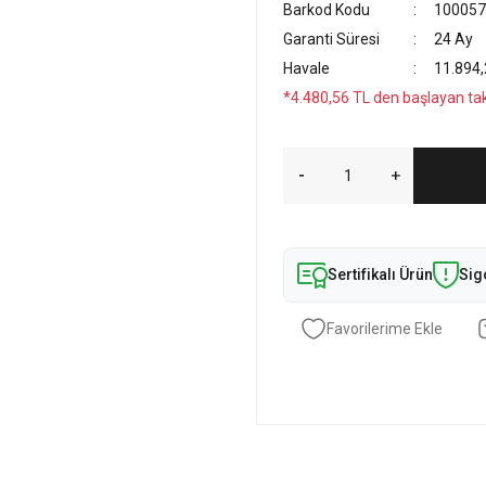
Barkod Kodu
100057
Garanti Süresi
24 Ay
Havale
11.894,
*4.480,56 TL den başlayan taks
Sertifikalı Ürün
Sig