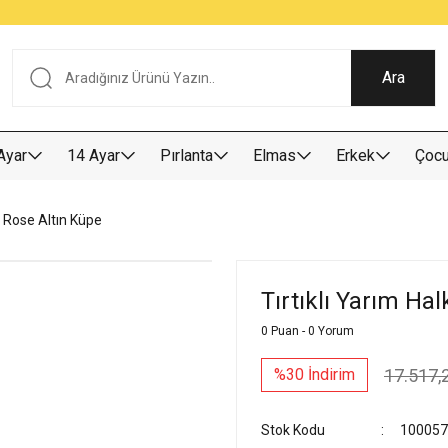
Tüm Alışverişlerde KARGO BEDAVA
Garantili Ve Sigortalı Kargo
Ankara İçi Elden Teslimat İmkanı
24/7 Müşteri Destek Hizmeti
40 Yıllık Güvenin Adresi
Ara
Ayar
14 Ayar
Pırlanta
Elmas
Erkek
Çoc
a Rose Altın Küpe
Tırtıklı Yarım Ha
0 Puan - 0 Yorum
17.517,
%30 İndirim
Stok Kodu
100057