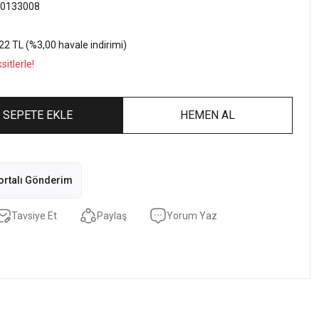
0133008
22 TL (%3,00 havale indirimi)
itlerle!
SEPETE EKLE
HEMEN AL
ortalı Gönderim
Tavsiye Et
Paylaş
Yorum Yaz