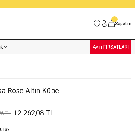
Sepetim
uk
Ayın FIRSATLARI
lka Rose Altın Küpe
12.262,08 TL
26 TL
0133