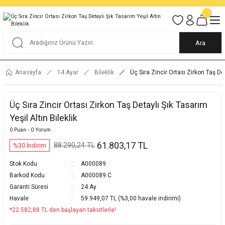
Tüm Alışverişlerde KARGO BEDAVA
Garantili Ve Sigortalı Kargo
Ankara İçi Elden Teslimat İmkanı
24/7 Müşteri Destek Hizmeti
40 Yıllık Güvenin Adresi
Ara
Anasayfa
14 Ayar
Bileklik
Üç Sıra Zincir Ortası Zirkon Taş Det
Üç Sıra Zincir Ortası Zirkon Taş Detaylı Şık Tasarım
Yeşil Altın Bileklik
0 Puan - 0 Yorum
61.803,17 TL
88.290,24 TL
%30 İndirim
Stok Kodu
A000089
Barkod Kodu
A000089.C
Garanti Süresi
24 Ay
Havale
59.949,07 TL (%3,00 havale indirimi)
*22.582,88 TL den başlayan taksitlerle!