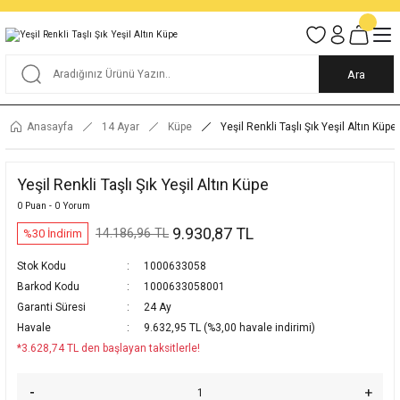
Tüm Alışverişlerde KARGO BEDAVA
Garantili Ve Sigortalı Kargo
Ankara İçi Elden Teslimat İmkanı
24/7 Müşteri Destek Hizmeti
40 Yıllık Güvenin Adresi
Ara
Anasayfa
14 Ayar
Küpe
Yeşil Renkli Taşlı Şık Yeşil Altın Küpe
Yeşil Renkli Taşlı Şık Yeşil Altın Küpe
0 Puan - 0 Yorum
9.930,87 TL
14.186,96 TL
%30 İndirim
Stok Kodu
1000633058
Barkod Kodu
1000633058001
Garanti Süresi
24 Ay
Havale
9.632,95 TL (%3,00 havale indirimi)
*3.628,74 TL den başlayan taksitlerle!