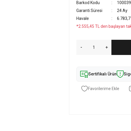
Barkod Kodu
100039
Garanti Süresi
24 Ay
Havale
6.783,7
*2.555,45 TL den başlayan taks
Sertifikalı Ürün
Sig