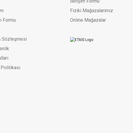
İletişim Formu
um
Fiziki Mağazalarımız
im Formu
Online Mağazalar
ş Sözleşmesi
enlik
llari
 Politikası