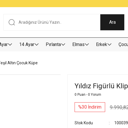
Tüm Alışverişlerde KARGO BEDAVA
Garantili Ve Sigortalı Kargo
Ankara İçi Elden Teslimat İmkanı
24/7 Müşteri Destek Hizmeti
40 Yıllık Güvenin Adresi
Ara
Ayar
14 Ayar
Pırlanta
Elmas
Erkek
Çoc
 Yeşil Altın Çocuk Küpe
Yıldız Figürlü Kli
0 Puan - 0 Yorum
9.990,8
%30 İndirim
Stok Kodu
100039