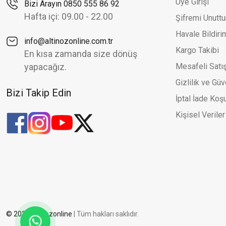
Üye Girişi
Bizi Arayın 0850 555 86 92
Hafta içi: 09.00 - 22.00
Şifremi Unutt
Havale Bildir
info@altinozonline.com.tr
Kargo Takibi
En kısa zamanda size dönüş
yapacağız.
Mesafeli Satı
Gizlilik ve Güv
Bizi Takip Edin
İptal İade Koşu
Kişisel Veriler
© 2026 altinozonline
| Tüm hakları saklıdır.