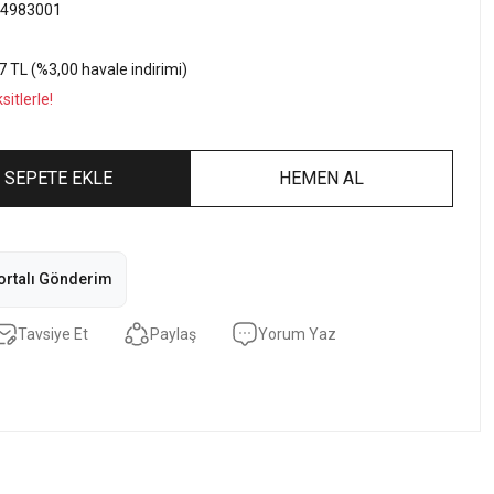
4983001
7 TL (%3,00 havale indirimi)
itlerle!
SEPETE EKLE
HEMEN AL
ortalı Gönderim
Tavsiye Et
Paylaş
Yorum Yaz