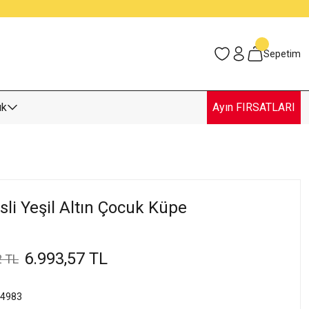
Sepetim
uk
Ayın FIRSATLARI
psli Yeşil Altın Çocuk Küpe
6.993,57 TL
2 TL
4983