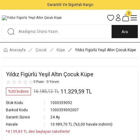
Garantili Ve Sigortalı Kargo
0
Ara
Anasayfa
Çocuk
Küpe
Yıldız Figürlü Yeşil Altın Çocuk Küpe
Yıldız Figürlü Yeşil Altın Çocuk Küpe
0 Puan - 0 Yorum
11.329,59 TL
16.185,12 TL
%30 İndirim
Stok Kodu
1000359092
Barkod Kodu
1000359092007
Garanti Süresi
24 Ay
Havale
10.989,70 TL (%3,00 havale indirimi)
*4.139,83 TL den başlayan taksitlerle!