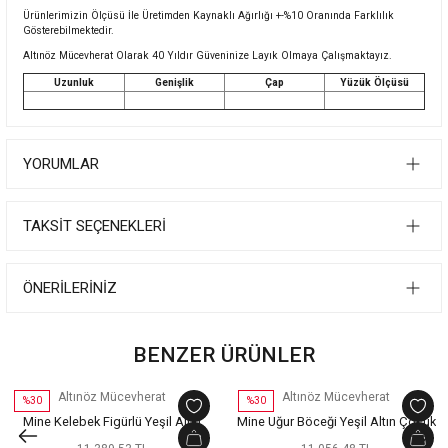
Ürünlerimizin Ölçüsü İle Üretimden Kaynaklı Ağırlığı +-%10 Oranında Farklılık
Gösterebilmektedir.
Altınöz Mücevherat Olarak 40 Yıldır Güveninize Layık Olmaya Çalışmaktayız.
Uzunluk
Genişlik
Çap
Yüzük Ölçüsü
YORUMLAR
TAKSIT SEÇENEKLERI
ÖNERILERINIZ
BENZER ÜRÜNLER
Altınöz Mücevherat
Altınöz Mücevherat
%30
%30
Mine Kelebek Figürlü Yeşil Altın
Mine Uğur Böceği Yeşil Altın Çocuk
Çocuk Küpe
Küpe