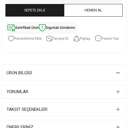
SEPETE EKLE
HEMEN AL
Sertifikalı Ürün
Sigortalı Gönderim
Tavsiye Et
Paylaş
Yorum Yaz
ÜRÜN BILGISI
YORUMLAR
TAKSIT SEÇENEKLERI
ÖNERILERINIZ