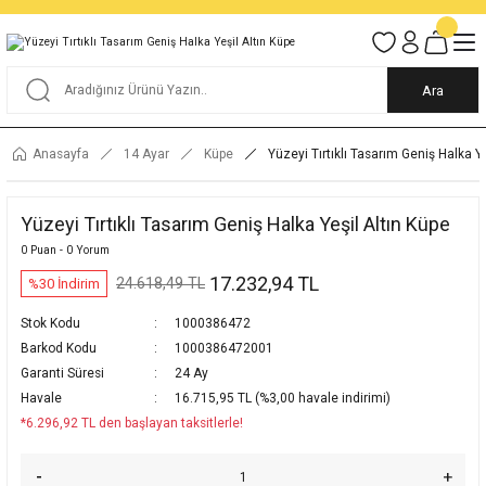
Tüm Alışverişlerde KARGO BEDAVA
Garantili Ve Sigortalı Kargo
Ankara İçi Elden Teslimat İmkanı
24/7 Müşteri Destek Hizmeti
40 Yıllık Güvenin Adresi
Ara
Anasayfa
14 Ayar
Küpe
Yüzeyi Tırtıklı Tasarım Geniş Halka Ye
Yüzeyi Tırtıklı Tasarım Geniş Halka Yeşil Altın Küpe
0 Puan - 0 Yorum
17.232,94 TL
24.618,49 TL
%30 İndirim
Stok Kodu
1000386472
Barkod Kodu
1000386472001
Garanti Süresi
24 Ay
Havale
16.715,95 TL (%3,00 havale indirimi)
*6.296,92 TL den başlayan taksitlerle!