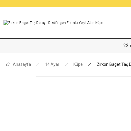
22 
Anasayfa
14 Ayar
Küpe
Zirkon Baget Taş D