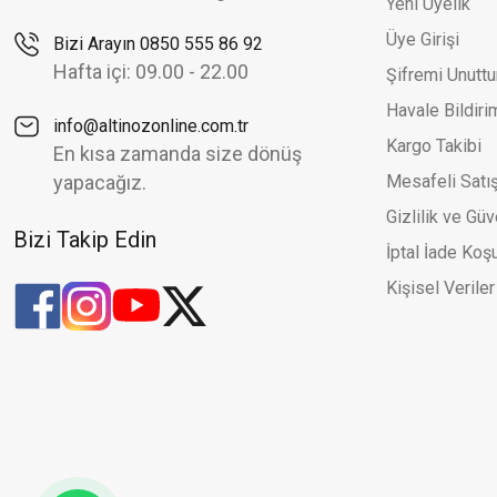
Yeni Üyelik
Altınöz Mücevherat
%30
%3
Üye Girişi
Bizi Arayın 0850 555 86 92
Halat Zincir Ve Simli Toplu Şık İki Renk Altın Küpe
Zirk
Yeni
Ye
Hafta içi: 09.00 - 22.00
Şifremi Unutt
25.176,86 TL
35.966,94 TL
Havale Bildir
info@altinozonline.com.tr
Kargo Takibi
En kısa zamanda size dönüş
yapacağız.
Mesafeli Satı
Gizlilik ve Güv
Bizi Takip Edin
İptal İade Koşu
Kişisel Veriler