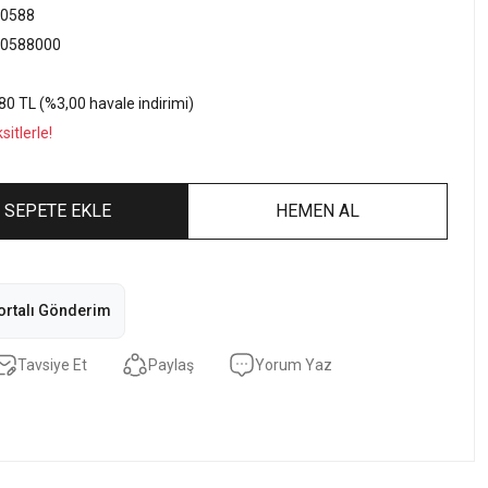
0588
0588000
80 TL (%3,00 havale indirimi)
itlerle!
SEPETE EKLE
HEMEN AL
ortalı Gönderim
Tavsiye Et
Paylaş
Yorum Yaz