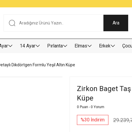
Tüm Alışverişlerde KARGO BEDAVA
Garantili Ve Sigortalı Kargo
Ankara İçi Elden Teslimat İmkanı
24/7 Müşteri Destek Hizmeti
40 Yıllık Güvenin Adresi
Ara
Ayar
14 Ayar
Pırlanta
Elmas
Erkek
Çoc
etaylı Dikdörtgen Formlu Yeşil Altın Küpe
Zirkon Baget Taş 
Küpe
0 Puan - 0 Yorum
29.239,
%30 İndirim