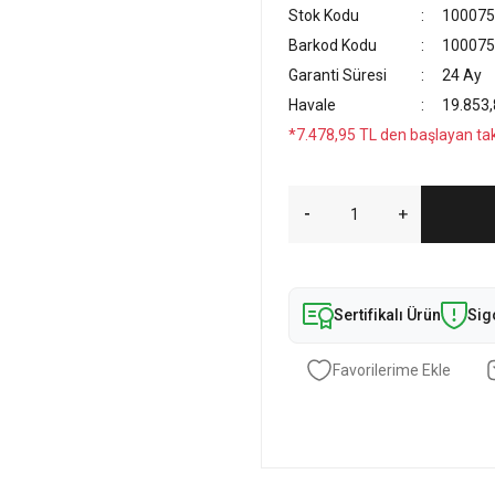
Stok Kodu
100075
Barkod Kodu
100075
Garanti Süresi
24 Ay
Havale
19.853,
*7.478,95 TL den başlayan taks
Sertifikalı Ürün
Sig