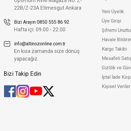
Optimum AVM Mağaza No: Z-
65.467,76 TL
93.525,37 TL
22B/Z-23A Etimesgut Ankara
Yeni Üyelik
Altınöz Mücevherat
%30
Üye Girişi
Bizi Arayın 0850 555 86 92
Siyah Taşlı Şık Plakalı Deri Kordon Yeşil Altın Bileklik
Yeni
Hafta içi: 09.00 - 22.00
Şifremi Unutt
31.865,23 TL
45.521,76 TL
Havale Bildir
info@altinozonline.com.tr
Kargo Takibi
En kısa zamanda size dönüş
yapacağız.
Mesafeli Satı
Gizlilik ve Güv
Bizi Takip Edin
İptal İade Koşu
Kişisel Veriler