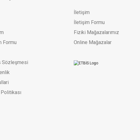
61.993,23 TL
88.561,76 TL
78.569
İletişim
İletişim Formu
um
Fiziki Mağazalarımız
im Formu
Online Mağazalar
ş Sözleşmesi
enlik
llari
 Politikası