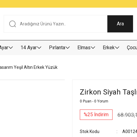
Tüm Alışverişlerde KARGO BEDAVA
Garantili Ve Sigortalı Kargo
Ankara İçi Elden Teslimat İmkanı
24/7 Müşteri Destek Hizmeti
40 Yıllık Güvenin Adresi
Ara
Ayar
14 Ayar
Pırlanta
Elmas
Erkek
Çoc
Tasarım Yeşil Altın Erkek Yüzük
Zirkon Siyah Taşl
0 Puan - 0 Yorum
68.903,
%25 İndirim
Stok Kodu
A0012