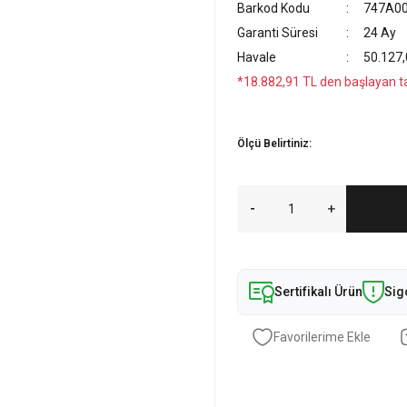
Barkod Kodu
747A0
Garanti Süresi
24 Ay
Havale
50.127,
*18.882,91 TL den başlayan tak
Ölçü Belirtiniz:
Sertifikalı Ürün
Sig