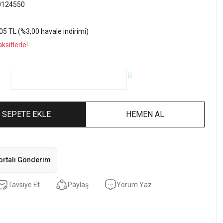
0124550
05 TL (%3,00 havale indirimi)
sitlerle!
SEPETE EKLE
HEMEN AL
ortalı Gönderim
Tavsiye Et
Paylaş
Yorum Yaz