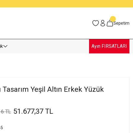
Sepetim
uk
Ayın FIRSATLARI
ı Tasarım Yeşil Altın Erkek Yüzük
51.677,37 TL
16 TL
45