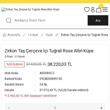
Tüm Alışverişlerde KARGO BEDAVA
Garantili Ve Sigortalı Kargo
Ankara İçi Elden Teslimat İmkanı
24/7 Müşteri Destek Hizmeti
40 Yıllık Güvenin Adresi
Ara
Anasayfa
14 Ayar
Küpe
Zirkon Taş Çerçeve İçi Tuğralı Rose 
Zirkon Taş Çerçeve İçi Tuğralı Rose Altın Küpe
0 Puan - 0 Yorum
38.220,03 TL
54.600,05 TL
%30 İndirim
Stok Kodu
A000895.C
Barkod Kodu
592A000895150
Garanti Süresi
24 Ay
Havale
37.073,43 TL (%3,00 havale indirimi)
*13.965,60 TL den başlayan taksitlerle!